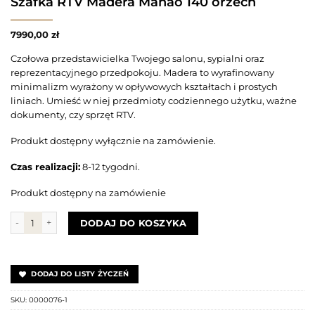
Szafka RTV Madera Manao 140 orzech
7990,00
zł
Czołowa przedstawicielka Twojego salonu, sypialni oraz
reprezentacyjnego przedpokoju. Madera to wyrafinowany
minimalizm wyrażony w opływowych kształtach i prostych
liniach. Umieść w niej przedmioty codziennego użytku, ważne
dokumenty, czy sprzęt RTV.
Produkt dostępny wyłącznie na zamówienie.
Czas realizacji:
8-12 tygodni.
Produkt dostępny na zamówienie
ilość Szafka RTV Madera Manao 140 orzech
DODAJ DO KOSZYKA
DODAJ DO LISTY ŻYCZEŃ
SKU:
0000076-1