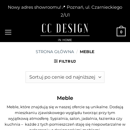
Nowy adres showroomu!📍 Poznań, ul. Czarnieckiego
2/U1
Skip
to
0
content
STRONA GŁÓWNA
/
MEBLE
FILTRUJ
Meble
Meble, które znajdują się w naszej ofercie są unikalne. Dodają
mieszkaniu zjawiskowego wyglądu tworząc przy tym
wyjątkową atmosferę. Sypialnia, salon, jadalnia, łazienka czy
kuchnia – każde z tych pomieszczeń staję się niepowtarzalne w
połączeniu z designerskimi meblami.