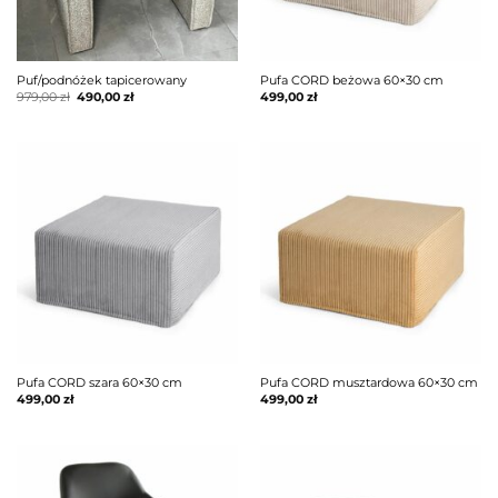
Puf/podnóżek tapicerowany
Pufa CORD beżowa 60×30 cm
Pierwotna
Aktualna
979,00
zł
490,00
zł
499,00
zł
cena
cena
wynosiła:
wynosi:
979,00 zł.
490,00 zł.
Pufa CORD szara 60×30 cm
Pufa CORD musztardowa 60×30 cm
499,00
zł
499,00
zł