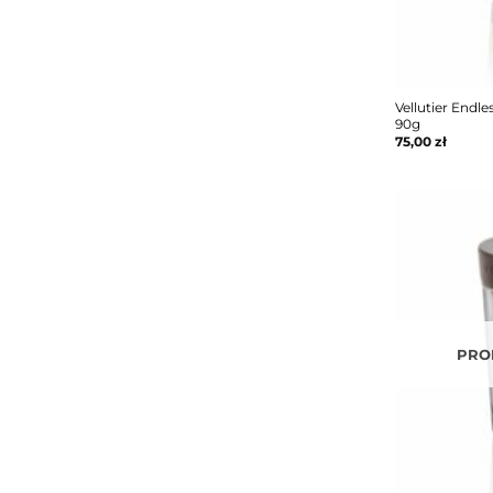
Vellutier Endl
90g
75,00
zł
PRO