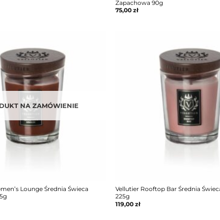
Zapachowa 90g
75,00
zł
DUKT NA ZAMÓWIENIE
lemen’s Lounge Średnia Świeca
Vellutier Rooftop Bar Średnia Świ
5g
225g
119,00
zł