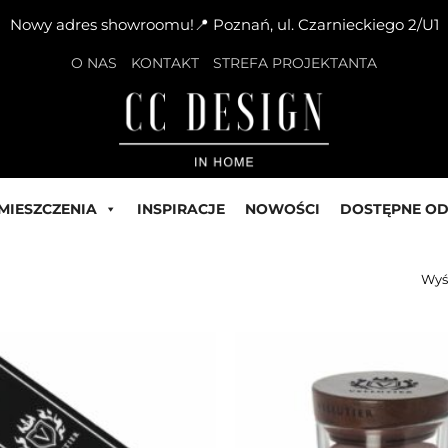
Nowy adres showroomu!📍 Poznań, ul. Czarnieckiego 2/U1
O NAS
KONTAKT
STREFA PROJEKTANTA
MIESZCZENIA
INSPIRACJE
NOWOŚCI
DOSTĘPNE OD
Wyś