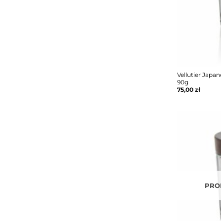
Vellutier Jap
90g
75,00
zł
PRO