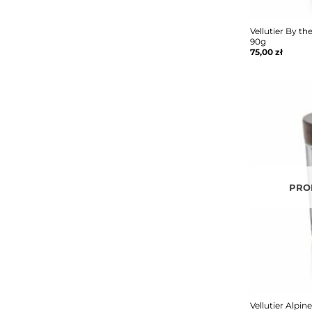
Vellutier By t
90g
75,00
zł
PRO
Vellutier Alpi