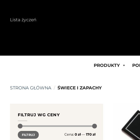
Skip
Lista życzeń
to
content
PRODUKTY
PO
STRONA GŁÓWNA
/
ŚWIECE I ZAPACHY
FILTRUJ WG CENY
Cena
Cena
Cena:
0 zł
—
170 zł
FILTRUJ
min.
maks.