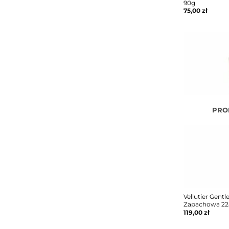
90g
75,00
zł
PRO
Vellutier Gent
Zapachowa 22
119,00
zł