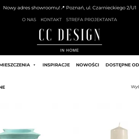
Nowy adres showroomu!📍 Poznań, ul. Czarnieckiego 2/U1
O NAS
KONTAKT
STREFA PROJEKTANTA
MIESZCZENIA
INSPIRACJE
NOWOŚCI
DOSTĘPNE OD
Wyś
NE