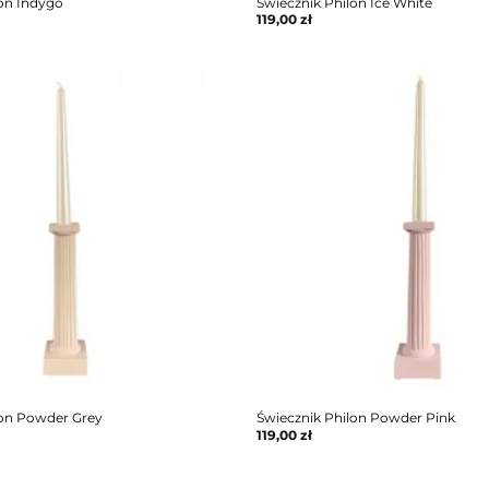
lon Indygo
Świecznik Philon Ice White
119,00
zł
lon Powder Grey
Świecznik Philon Powder Pink
119,00
zł