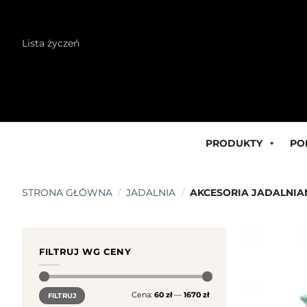
Skip
Lista życzeń
to
content
PRODUKTY
PO
STRONA GŁÓWNA
/
JADALNIA
/
AKCESORIA JADALNIA
FILTRUJ WG CENY
Cena
Cena
Cena:
60 zł
—
1670 zł
FILTRUJ
min.
maks.