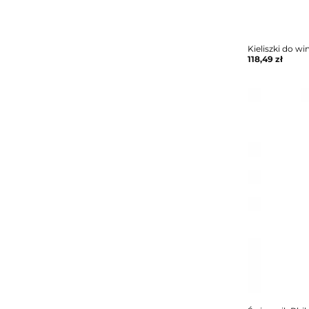
Kieliszki do wi
118,49
zł