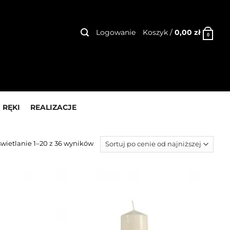
Logowanie
Koszyk /
0,00
zł
0
 RĘKI
REALIZACJE
wietlanie 1–20 z 36 wyników