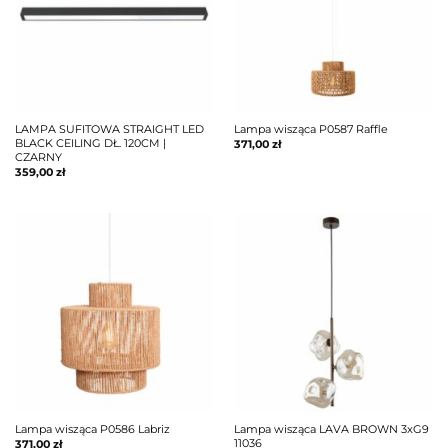
LAMPA SUFITOWA STRAIGHT LED
Lampa wisząca P0587 Raffle
BLACK CEILING DŁ. 120CM |
371,00
zł
CZARNY
359,00
zł
Lampa wisząca P0586 Labriz
Lampa wisząca LAVA BROWN 3xG9
11036
371,00
zł