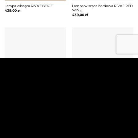
Lampa wisząca RIVA 1 BEIGE
Lampa wisząca bordowa RIVA 1 RED
WINE
439,00
zł
439,00
zł
Lampa Wisząca Bilo I 1xG9 biały
Lampa wisząca LOOP PINK S
PL0135
469,00
zł
465,00
zł