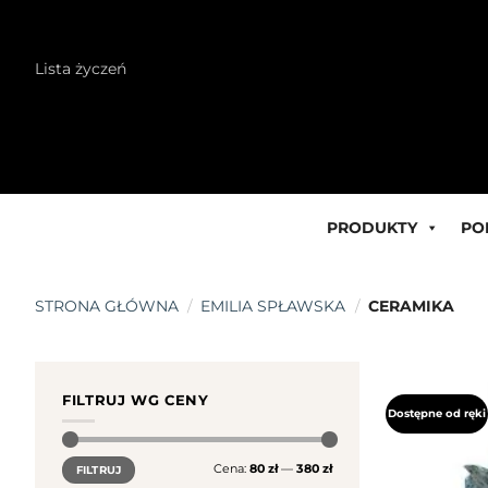
Skip
Lista życzeń
to
content
PRODUKTY
PO
STRONA GŁÓWNA
/
EMILIA SPŁAWSKA
/
CERAMIKA
FILTRUJ WG CENY
Dostępne od ręki
Cena
Cena
Cena:
80 zł
—
380 zł
FILTRUJ
min.
maks.