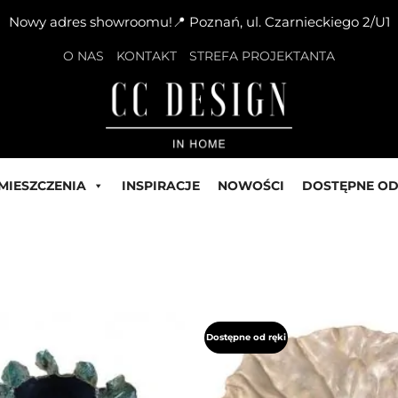
Nowy adres showroomu!📍 Poznań, ul. Czarnieckiego 2/U1
O NAS
KONTAKT
STREFA PROJEKTANTA
MIESZCZENIA
INSPIRACJE
NOWOŚCI
DOSTĘPNE OD
Dostępne od ręki