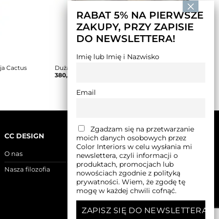
RABAT 5% NA PIERWSZE
ZAKUPY, PRZY ZAPISIE
DO NEWSLETTERA!
Imię lub Imię i Nazwisko
ja Cactus
Duża misa wyk. Emilia Spławska
380,00
zł
Email
Zgadzam się na przetwarzanie
CC DESIGN
moich danych osobowych przez
Color Interiors w celu wysłania mi
O nas
newslettera, czyli informacji o
produktach, promocjach lub
Nasza filozofia
nowościach zgodnie z polityką
prywatności. Wiem, że zgodę tę
mogę w każdej chwili cofnąć.