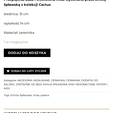
Spławską z kolekcji Cactus
średnica: 31 cm
wysokość 14 cm
Materiał: ceramika
1 w magazynie
DODAJ DO KOSZYKA
DODAJ DO LISTY ŻYCZEŃ
Kategorie:
AKCESORIA JADALNIANE
,
CERAMIKA
,
CERAMIKA
,
DODATKI DO
SALONU
,
DOSTĘPNE OD RĘKI
,
EMILIA SPŁAWSKA
,
MISY DEKORACYJNE
,
PATERY I
MISY
Tagi:
Emilia Spławska
,
misa
,
patera