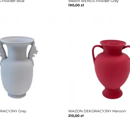
 Powder Blue
Wazon WENUS Powder Grey
190,00
zł
RACYJNY Grey
WAZON DEKORACYJNY Maroon
210,00
zł