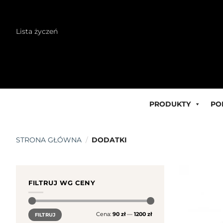
Skip
Lista życzeń
to
content
PRODUKTY
PO
STRONA GŁÓWNA
/
DODATKI
FILTRUJ WG CENY
Cena
Cena
Cena:
90 zł
—
1200 zł
FILTRUJ
min.
maks.