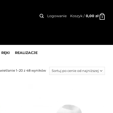
Logowanie
Koszyk /
0,00
zł
0
 RĘKI
REALIZACJE
ietlanie 1–20 z 48 wyników