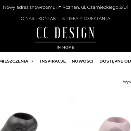
Nowy adres showroomu!📍 Poznań, ul. Czarnieckiego 2/U1
O NAS
KONTAKT
STREFA PROJEKTANTA
MIESZCZENIA
INSPIRACJE
NOWOŚCI
DOSTĘPNE OD
Wyśw