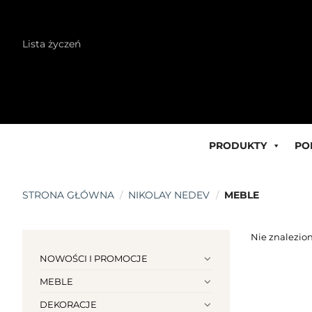
Skip
Lista życzeń
to
content
PRODUKTY
PO
STRONA GŁÓWNA
/
NIKOLAY NEDEV
/
MEBLE
Nie znalezion
NOWOŚCI I PROMOCJE
MEBLE
DEKORACJE