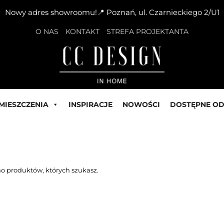
Nowy adres showroomu!📍 Poznań, ul. Czarnieckiego 2/U1
O NAS
KONTAKT
STREFA PROJEKTANTA
MIESZCZENIA
INSPIRACJE
NOWOŚCI
DOSTĘPNE OD
o produktów, których szukasz.