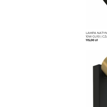
LAMPA NATY
10W GU10 | C
115,00
zł