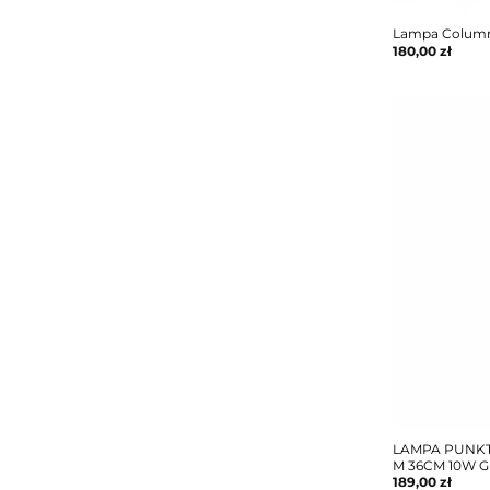
Lampa Column
180,00
zł
LAMPA PUNK
M 36CM 10W G
189,00
zł