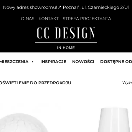
Nowy adres showroomu!📍 Poznań, ul. Czarnieckiego 2/U1
O NAS
KONTAKT
STREFA PROJEKTANTA
MIESZCZENIA
INSPIRACJE
NOWOŚCI
DOSTĘPNE OD
Wyśw
OŚWIETLENIE DO PRZEDPOKOJU