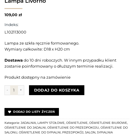
Lampa Livorno
109,00
zł
Indeks:
L102113000
Lampa ze szkła ręcznie formowanego.
Wymiary całkowite: D18 x H20 cm
Dostawa
do 10 dni roboczych. W innym przypadku klient
zostanie poinformowany o dłuższym terminie realizacji.
Produkt dostępny na zamówienie
ilość Lampa Livorno
DODAJ DO KOSZYKA
DODAJ DO LISTY ŻYCZEŃ
Kategorie:
JADALNIA
,
LAMPY STOŁOWE
,
OŚWIETLENIE
,
OŚWIETLENIE BIUROWE
,
OŚWIETLENIE DO JADALNI
,
OŚWIETLENIE DO PRZEDPOKOJU
,
OŚWIETLENIE DO
SALONU
,
OŚWIETLENIE DO SYPIALNI
,
PRZEDPOKÓJ
,
SALON
,
SYPIALNIA