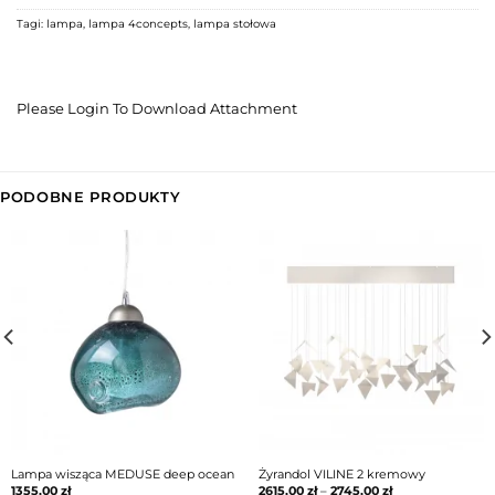
Tagi:
lampa
,
lampa 4concepts
,
lampa stołowa
Please Login To Download Attachment
PODOBNE PRODUKTY
Lampa wisząca MEDUSE deep ocean
Żyrandol VILINE 2 kremowy
1355,00
zł
2615,00
zł
–
2745,00
zł