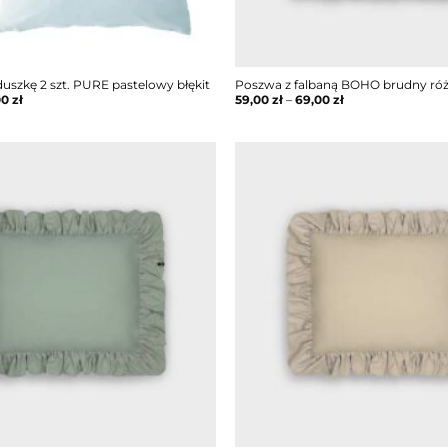
uszkę 2 szt. PURE pastelowy błękit
Poszwa z falbaną BOHO brudny ró
00
zł
59,00
zł
–
69,00
zł