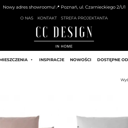
Nowy adres showroomu!📍 Poznań, ul. Czarnieckiego 2/U1
O NAS
KONTAKT
STREFA PROJEKTANTA
MIESZCZENIA
INSPIRACJE
NOWOŚCI
DOSTĘPNE OD
Wyś