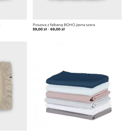
ż
Poszwa z falbaną BOHO jasna szara
59,00
zł
–
69,00
zł