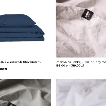
KIDS w zestawie przygaszony
Poszwa na kołdrę PURE brudny ró
199,00
zł
–
319,00
zł
,00
zł