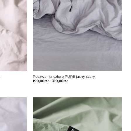
ż
Poszwa na kołdrę PURE jasny szary
199,00
zł
–
319,00
zł