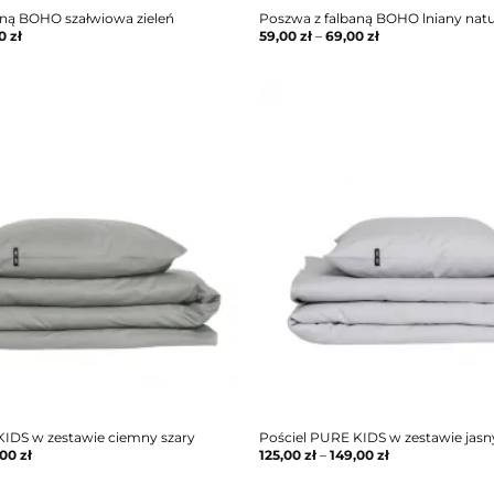
aną BOHO szałwiowa zieleń
Poszwa z falbaną BOHO lniany nat
00
zł
59,00
zł
–
69,00
zł
KIDS w zestawie ciemny szary
Pościel PURE KIDS w zestawie jasn
,00
zł
125,00
zł
–
149,00
zł