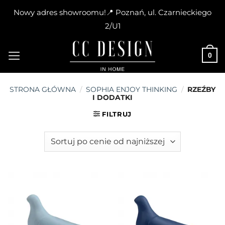
Nowy adres showroomu!📍 Poznań, ul. Czarnieckiego
2/U1
Skip
to
0
content
STRONA GŁÓWNA
/
SOPHIA ENJOY THINKING
/
RZEŹBY
I DODATKI
FILTRUJ