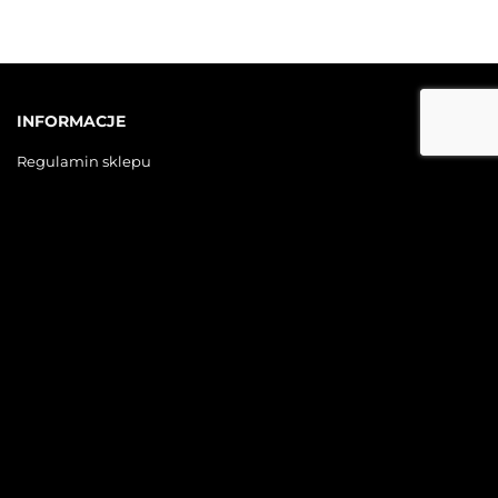
INFORMACJE
Regulamin sklepu
Wysyłka, zwroty i reklamacje
Polityka prywatności
SOCIAL MEDIA
Facebook
Instagram