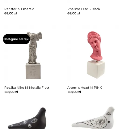
Peristeri S Emerald
Phaistos Disc S Black
68,00
zł
68,00
zł
Dostępne od ręki
Rzeźba Nike M Metalic Frost
Artemis Head M PINK
158,00
zł
158,00
zł