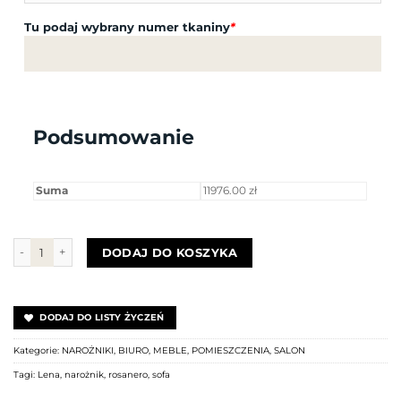
Tu podaj wybrany numer tkaniny
*
Podsumowanie
Suma
11976.00 zł
ilość Narożnik LENA Rosanero
DODAJ DO KOSZYKA
DODAJ DO LISTY ŻYCZEŃ
Kategorie:
NAROŻNIKI
,
BIURO
,
MEBLE
,
POMIESZCZENIA
,
SALON
Tagi:
Lena
,
narożnik
,
rosanero
,
sofa