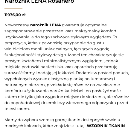
Narożnik LENA Rosanero
11976,00
zł
Nowoczesny
narożnik LENA
gwarantuje optymalne
zagospodarowanie przestrzeni oraz maksymalny komfort
użytkowania, a do tego zachwyca stylowym wyglądem. To
propozycja, która z pewnością przypadnie do gustu
wielbicielom mebli uniwersalnych, łączących wygodę,
funkcjonalność i stylowy design. Model ten charakteryzuje się
prostym kształtem i minimalistycznym wyglądem, jednak
miękkie poduszki na siedzisku oraz oparciach przełamują
surowość formy i nadają jej lekkości. Dodatek w postaci poduch,
wypełnionych wysoko elastyczną pianką poliuretanową i
naturalnym pierzem, przekłada się również na zwiększenie
komfortu użytkowania narożnika. Mebel ten posłużyć może
zatem nie tylko jako wygodne miejsce do siedzenia, ale również
do popołudniowej drzemki czy wieczornego odpoczynku przed
telewizorem.
Mamy do wyboru szeroką gamę tkanin dostępnych w wielu
modnych kolorach, które znajdziesz tutaj:
WZORNIK TKANIN