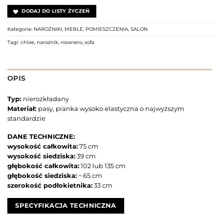
DODAJ DO LISTY ŻYCZEŃ
Kategorie:
NAROŻNIKI
,
MEBLE
,
POMIESZCZENIA
,
SALON
Tagi:
chloe
,
narożnik
,
rosanero
,
sofa
OPIS
Typ:
nierozkładany
Materiał:
pasy, pianka wysoko elastyczna o najwyższym
standardzie
DANE TECHNICZNE:
wysokość całkowita:
75 cm
wysokość siedziska:
39 cm
głębokość całkowita:
102 lub 135 cm
głębokość siedziska:
~ 65 cm
szerokość podłokietnika:
33 cm
SPECYFIKACJA TECHNICZNA