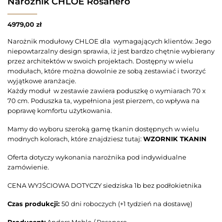
Narożnik CHLOE Rosanero
4979,00
zł
Narożnik modułowy CHLOE dla wymagających klientów. Jego
niepowtarzalny design sprawia, iż jest bardzo chętnie wybierany
przez architektów w swoich projektach. Dostępny w wielu
modułach, które można dowolnie ze sobą zestawiać i tworzyć
wyjątkowe aranżacje.
Każdy moduł w zestawie zawiera poduszkę o wymiarach 70 x
70 cm. Poduszka ta, wypełniona jest pierzem, co wpływa na
poprawę komfortu użytkowania.
Mamy do wyboru szeroką gamę tkanin dostępnych w wielu
modnych kolorach, które znajdziesz tutaj:
WZORNIK TKANIN
Oferta dotyczy wykonania narożnika pod indywidualne
zamówienie.
CENA WYJŚCIOWA DOTYCZY siedziska 1b bez podłokietnika
Czas produkcji:
50 dni roboczych (+1 tydzień na dostawę)
Producent:
Anders Meble / Rosanero