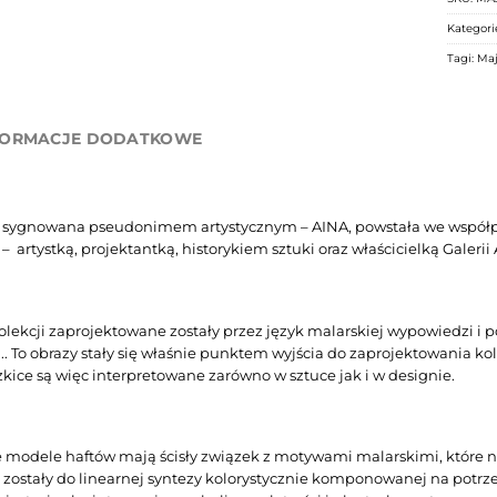
Kategori
Tagi:
Maj
FORMACJE DODATKOWE
, sygnowana pseudonimem artystycznym – AINA, powstała we współ
 artystką, projektantką, historykiem sztuki oraz właścicielką Galerii A
kolekcji zaprojektowane zostały przez język malarskiej wypowiedzi 
.. To obrazy stały się właśnie punktem wyjścia do zaprojektowania kol
ice są więc interpretowane zarówno w sztuce jak i w designie.
 modele haftów mają ścisły związek z motywami malarskimi, które 
zostały do linearnej syntezy kolorystycznie komponowanej na pot