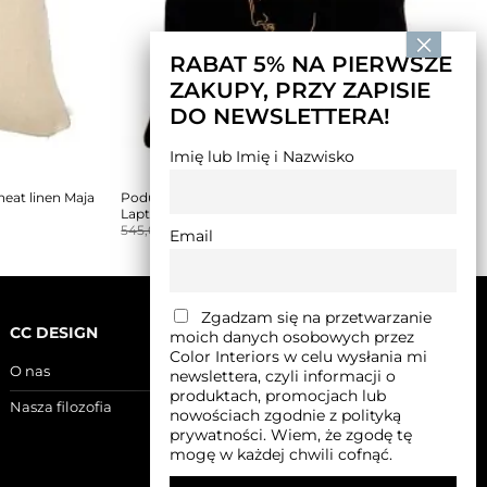
RABAT 5% NA PIERWSZE
ZAKUPY, PRZY ZAPISIE
DO NEWSLETTERA!
Imię lub Imię i Nazwisko
at linen Maja
Poduszka ART IDENTITY No2 NIMA black Maja
Laptos
Pierwotna
Aktualna
545,00
zł
468,00
zł
Email
cena
cena
wynosiła:
wynosi:
545,00 zł.
468,00 zł.
Zgadzam się na przetwarzanie
CC DESIGN
moich danych osobowych przez
Color Interiors w celu wysłania mi
O nas
newslettera, czyli informacji o
produktach, promocjach lub
Nasza filozofia
nowościach zgodnie z polityką
prywatności. Wiem, że zgodę tę
mogę w każdej chwili cofnąć.