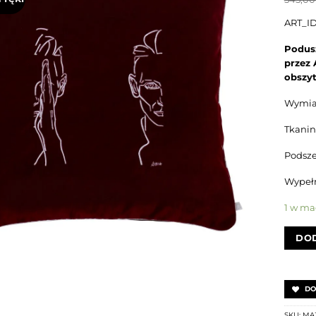
ART_I
Podus
przez 
obszyt
Wymia
Tkanin
Podsz
Wypełn
1 w ma
DOD
DO
SKU:
MA