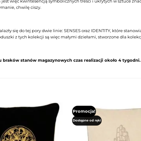
 jest więc kwintesencją symbolicznych treści i ukrytych w sztuce zn
ymanie, chwilę ciszy.
alazły się do tej pory dwie linie: SENSES oraz IDENTITY, które stano
duszki z tych kolekcji są więc małymi dziełami, stworzone dla kol
 braków stanów magazynowych czas realizacji około 4 tygodni.
Promocja!
Dostępne od ręki