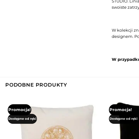
STUDIO. Linia
swoiste zatrz
W kolekcji zn
designem. Po
W przypadku
PODOBNE PRODUKTY
Promocja!
Promocja!
Dostępne od ręki
Dostępne od ręki