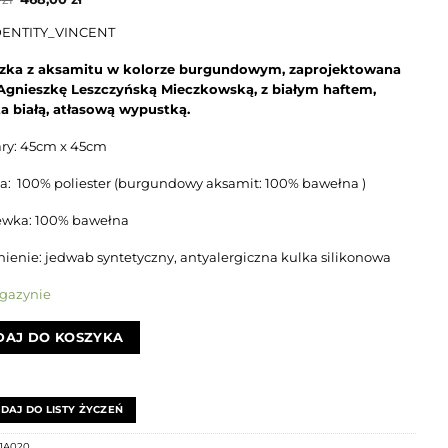
cena
cena
wynosiła:
wynosi:
DENTITY_VINCENT
545,00 zł.
468,00 zł.
zka z aksamitu w kolorze burgundowym, zaprojektowana
Agnieszkę Leszczyńską Mieczkowską, z białym haftem,
a białą, atłasową wypustką.
ry: 45cm x 45cm
a: 100% poliester (burgundowy aksamit: 100% bawełna )
ewka: 100% bawełna
ienie: jedwab syntetyczny, antyalergiczna kulka silikonowa
gazynie
AJ DO KOSZYKA
DAJ DO LISTY ŻYCZEŃ
JA020