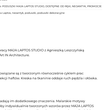
e:
PODUSZKI MAJA LAPTOS STUDIO
,
DOSTĘPNE OD RĘKI
,
NEOANTYK
,
PROMOCJE
a Laptos
,
neoantyk
,
poduszki
,
poduszki dekoracyjne
pracy MAJA LAPTOS STUDIO z Agnieszką Leszczyńską
rt IN Architecture.
i powiązane są z tworzonym równocześnie cyklem prac
ekcji haftów. Kreska na tkaninie oddaje ruch pędzla i ołówka.
nadają im dodatkowego znaczenia. Malarskie motywy
rzeby indywidualnie tworzonych wzorów przez MAJA LAPTOS