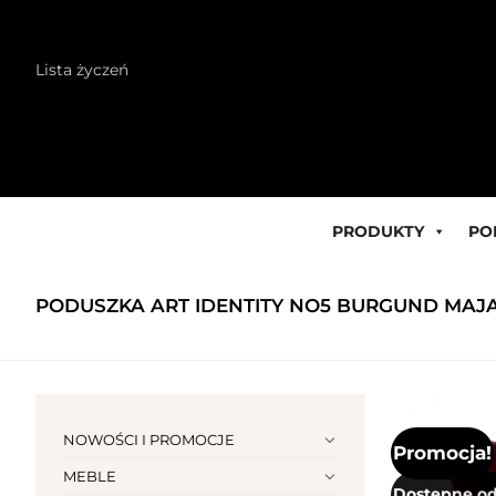
Skip
Lista życzeń
to
content
PRODUKTY
PO
PODUSZKA ART IDENTITY NO5 BURGUND MAJ
NOWOŚCI I PROMOCJE
Promocja!
MEBLE
Dostępne od