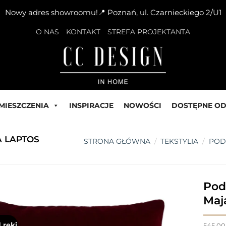
Nowy adres showroomu!📍 Poznań, ul. Czarnieckiego 2/U1
O NAS
KONTAKT
STREFA PROJEKTANTA
MIESZCZENIA
INSPIRACJE
NOWOŚCI
DOSTĘPNE OD
A LAPTOS
STRONA GŁÓWNA
/
TEKSTYLIA
/
POD
Pod
Maj
 ręki
545,0