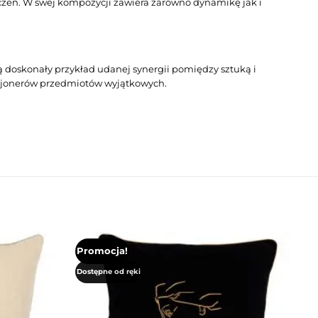
aczeń. W swej kompozycji zawiera zarówno dynamikę jak i
wią doskonały przykład udanej synergii pomiędzy sztuką i
ekcjonerów przedmiotów wyjątkowych.
Promocja!
Dostępne od ręki