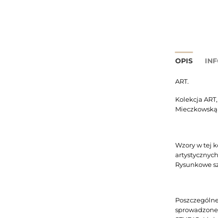
OPIS
IN
ART.
Kolekcja ART
Mieczkowską –
Wzory w tej 
artystycznych
Rysunkowe szk
Poszczególne
sprowadzone 