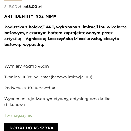
Pierwotna
Aktualna
545,00
zł
468,00
zł
cena
cena
wynosiła:
wynosi:
ART_IDENTITY_No2_NIMA
545,00 zł.
468,00 zł.
Poduszka z kolekcji ART, wykonana z imitacji lnu w kolorze
beżowym, z czarnym haftem zaprojektowanym przez
artystkę – Agnieszkę Leszczyńską Mieczkowską, obszyta
beżową, wypustką.
Wymiary: 45cm x 45cm
Tkanina: 100% poliester (beżowa imitacja lnu)
Podszewka: 100% bawełna
Wypełnienie: jedwab syntetyczny, antyalergiczna kulka
silikonowa
1 w magazynie
DODAJ DO KOSZYKA