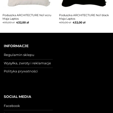
Poduszka ARCHITECTURE No1 ecru
Poduszka ARCHITECTURE No1 black
Maja Laptos
Maja Laptos
Pierwotna
Aktualna
Pierwotna
Aktualna
495,00
zł
432,00
zł
495,00
zł
432,00
zł
cena
cena
cena
cena
wynosiła:
wynosi:
wynosiła:
wynosi:
495,00 zł.
432,00 zł.
495,00 zł.
432,00 zł.
INFORMACJE
Regulamin sklepu
Wysyłka, zwroty i reklamacje
Polityka prywatności
SOCIAL MEDIA
Facebook