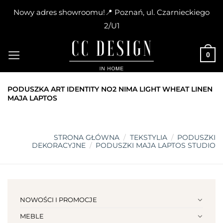
Nowy adres showroomu!📍 Poznań, ul. Czarnieckiego
2/U1
Skip
to
0
content
PODUSZKA ART IDENTITY NO2 NIMA LIGHT WHEAT LINEN
MAJA LAPTOS
STRONA GŁÓWNA
/
TEKSTYLIA
/
PODUSZKI
DEKORACYJNE
/
PODUSZKI MAJA LAPTOS STUDIO
NOWOŚCI I PROMOCJE
MEBLE