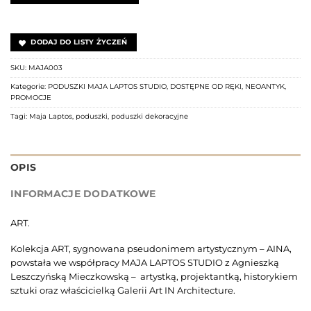
DODAJ DO LISTY ŻYCZEŃ
SKU:
MAJA003
Kategorie:
PODUSZKI MAJA LAPTOS STUDIO
,
DOSTĘPNE OD RĘKI
,
NEOANTYK
,
PROMOCJE
Tagi:
Maja Laptos
,
poduszki
,
poduszki dekoracyjne
OPIS
INFORMACJE DODATKOWE
ART.
Kolekcja ART, sygnowana pseudonimem artystycznym – AINA,
powstała we współpracy MAJA LAPTOS STUDIO z Agnieszką
Leszczyńską Mieczkowską – artystką, projektantką, historykiem
sztuki oraz właścicielką Galerii Art IN Architecture.