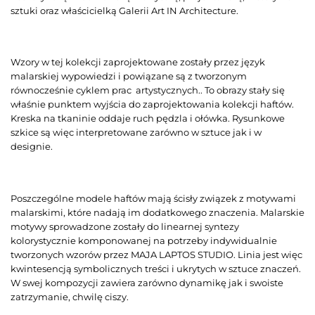
sztuki oraz właścicielką Galerii Art IN Architecture.
Wzory w tej kolekcji zaprojektowane zostały przez język
malarskiej wypowiedzi i powiązane są z tworzonym
równocześnie cyklem prac artystycznych.. To obrazy stały się
właśnie punktem wyjścia do zaprojektowania kolekcji haftów.
Kreska na tkaninie oddaje ruch pędzla i ołówka. Rysunkowe
szkice są więc interpretowane zarówno w sztuce jak i w
designie.
Poszczególne modele haftów mają ścisły związek z motywami
malarskimi, które nadają im dodatkowego znaczenia. Malarskie
motywy sprowadzone zostały do linearnej syntezy
kolorystycznie komponowanej na potrzeby indywidualnie
tworzonych wzorów przez MAJA LAPTOS STUDIO. Linia jest więc
kwintesencją symbolicznych treści i ukrytych w sztuce znaczeń.
W swej kompozycji zawiera zarówno dynamikę jak i swoiste
zatrzymanie, chwilę ciszy.