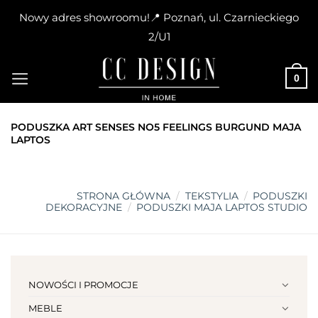
Nowy adres showroomu!📍 Poznań, ul. Czarnieckiego
2/U1
Skip
to
0
content
PODUSZKA ART SENSES NO5 FEELINGS BURGUND MAJA
LAPTOS
STRONA GŁÓWNA
/
TEKSTYLIA
/
PODUSZKI
DEKORACYJNE
/
PODUSZKI MAJA LAPTOS STUDIO
NOWOŚCI I PROMOCJE
MEBLE