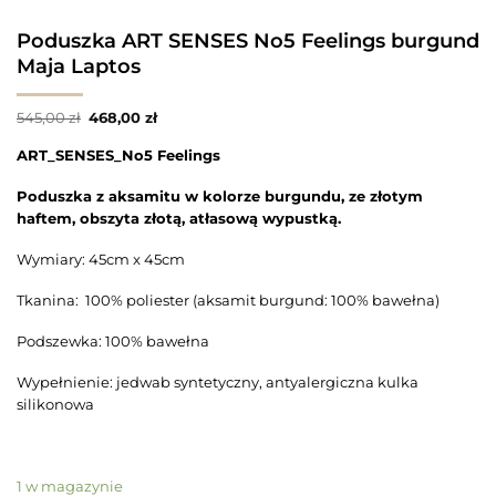
Poduszka ART SENSES No5 Feelings burgund
Maja Laptos
Pierwotna
Aktualna
545,00
zł
468,00
zł
cena
cena
wynosiła:
wynosi:
ART_SENSES_No5 Feelings
545,00 zł.
468,00 zł.
Poduszka z aksamitu w kolorze burgundu, ze złotym
haftem, obszyta złotą, atłasową wypustką.
Wymiary: 45cm x 45cm
Tkanina: 100% poliester (aksamit burgund: 100% bawełna)
Podszewka: 100% bawełna
Wypełnienie: jedwab syntetyczny, antyalergiczna kulka
silikonowa
1 w magazynie