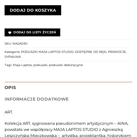
DODAJ DO KOSZYKA
DODAJ DO LISTY ŻYCZEŃ
SKU:
MAJA030
Kategorie:
PODUSZKI MAJA LAPTOS STUDIO
,
DOSTĘPNE OD RĘKI
,
PROMOCJE
,
SYPIALNIA
Tagi:
Maja Laptos
,
poduszki
,
poduszki dekoracyjne
OPIS
INFORMACJE DODATKOWE
ART.
Kolekcja ART, sygnowana pseudonimem artystycznym – AINA,
powstała we współpracy MAJA LAPTOS STUDIO z Agnieszką
Leszczyńską Mieczkowską – artystką, projektantką, historykiem