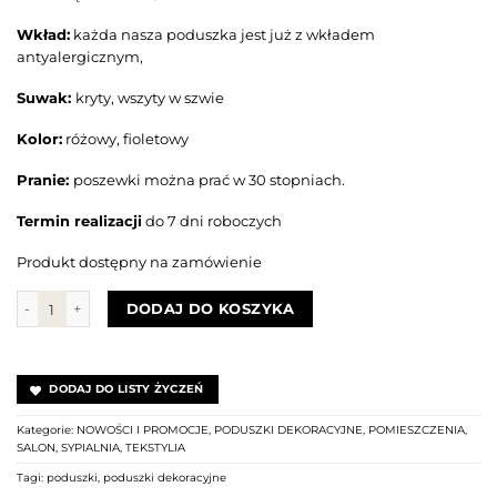
Wkład:
każda nasza poduszka jest już z wkładem
antyalergicznym,
Suwak:
kryty, wszyty w szwie
Kolor:
różowy, fioletowy
Pranie:
poszewki można prać w 30 stopniach.
Termin realizacji
do 7 dni roboczych
Produkt dostępny na zamówienie
ilość Zestaw 4 poduszek FIOLETOWO-RÓŻOWY
DODAJ DO KOSZYKA
DODAJ DO LISTY ŻYCZEŃ
Kategorie:
NOWOŚCI I PROMOCJE
,
PODUSZKI DEKORACYJNE
,
POMIESZCZENIA
,
SALON
,
SYPIALNIA
,
TEKSTYLIA
Tagi:
poduszki
,
poduszki dekoracyjne