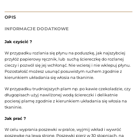
OPIS
INFORMACJE DODATKOWE
Jak czyścić ?
W przypadku rozlania się płynu na poduszkę, jak najszybciej
przyłóż papierowy ręcznik, lub suchą ściereczkę do rozlanej
cieczy i pozwól się jej wchłonąć. Nie wcieraj i nie wklepuj płynu.
Pozostałość możesz usunąć posuwistym ruchem zgodnie z
kierunkiem układania się włosia na tkaninie.
W przypadku trudniejszych plam np. po kawie czekoladzie, czy
długopisach użyj nawilżonej wodą ściereczki i delikatnie
pocieraj plamę zgodnie z kierunkiem układania się włosia na
tkaninie.
Jak prać ?
W celu wyprania poszewki w pralce, wyjmij wkład i wywróć
poszewkę na lewą stronę. Poszewki pierz w 30 stopniach, na