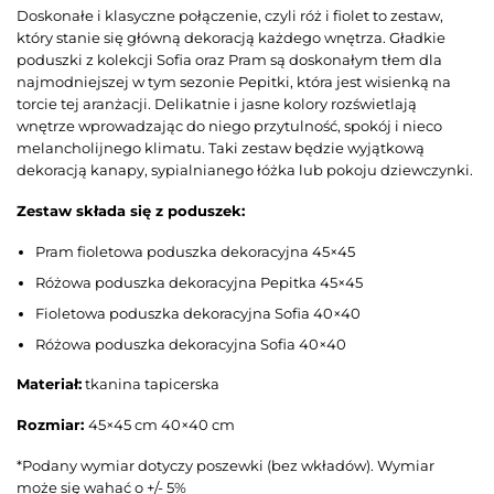
Doskonałe i klasyczne połączenie, czyli róż i fiolet to zestaw,
który stanie się główną dekoracją każdego wnętrza. Gładkie
poduszki z kolekcji Sofia oraz Pram są doskonałym tłem dla
najmodniejszej w tym sezonie Pepitki, która jest wisienką na
torcie tej aranżacji. Delikatnie i jasne kolory rozświetlają
wnętrze wprowadzając do niego przytulność, spokój i nieco
melancholijnego klimatu. Taki zestaw będzie wyjątkową
dekoracją kanapy, sypialnianego łóżka lub pokoju dziewczynki.
Zestaw składa się z poduszek:
Pram fioletowa poduszka dekoracyjna 45×45
Różowa poduszka dekoracyjna Pepitka 45×45
Fioletowa poduszka dekoracyjna Sofia 40×40
Różowa poduszka dekoracyjna Sofia 40×40
Materiał:
tkanina tapicerska
Rozmiar:
45×45 cm 40×40 cm
*Podany wymiar dotyczy poszewki (bez wkładów). Wymiar
może się wahać o +/- 5%