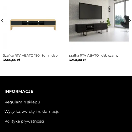
Szafka RTV ABATO 190 | fornir dąb
szafka RTV ABATO | dąb czarny
3500,00
zł
3250,00
zł
INFORMACJE
Regulamin sklepu
Wysyłka, zwroty i reklamacje
Polityka prywatności