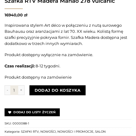
Szafka RTV Madera Manao 278 vulcanic
16940,00
zł
Inspirowana stylem Art déco w połączeniu z nutą surowego
Bauhausu oraz aranżacjami z lat 70. XX wieku. Kolistą formę
szafki precyzyjnie pokrywa fornir. Szafka Madera dostępna jest
dodatkowo w trzech innych wymiarach.
Produkt dostępny wyłącznie na zamówienie.
Czas realizacji:
8-12 tygodni.
Produkt dostępny na zamówienie
ilość Szafka RTV Madera Manao 278 vulcanic
DODAJ DO KOSZYKA
DODAJ DO LISTY ŻYCZEŃ
SKU:
0000088-1
Kategorie:
SZAFKI RTV
,
NOWOŚCI
,
NOWOŚCI I PROMOCJE
,
SALON