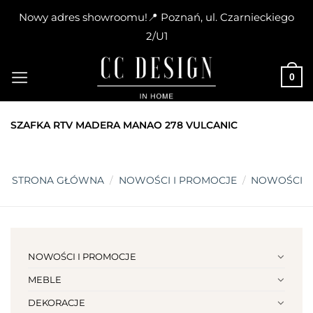
Nowy adres showroomu!📍 Poznań, ul. Czarnieckiego
2/U1
Skip
to
0
content
SZAFKA RTV MADERA MANAO 278 VULCANIC
STRONA GŁÓWNA
/
NOWOŚCI I PROMOCJE
/
NOWOŚCI
NOWOŚCI I PROMOCJE
MEBLE
DEKORACJE