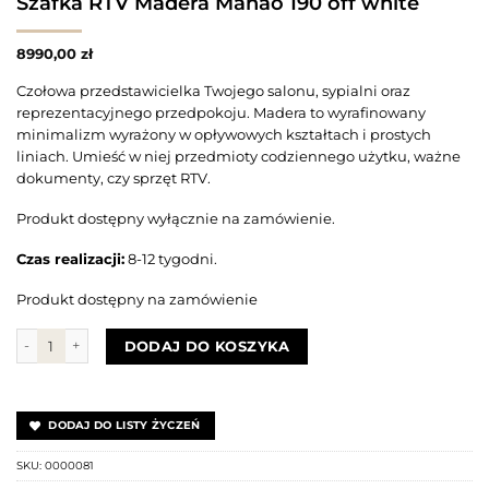
Szafka RTV Madera Manao 190 off white
8990,00
zł
Czołowa przedstawicielka Twojego salonu, sypialni oraz
reprezentacyjnego przedpokoju. Madera to wyrafinowany
minimalizm wyrażony w opływowych kształtach i prostych
liniach. Umieść w niej przedmioty codziennego użytku, ważne
dokumenty, czy sprzęt RTV.
Produkt dostępny wyłącznie na zamówienie.
Czas realizacji:
8-12 tygodni.
Produkt dostępny na zamówienie
ilość Szafka RTV Madera Manao 190 off white
DODAJ DO KOSZYKA
DODAJ DO LISTY ŻYCZEŃ
SKU:
0000081