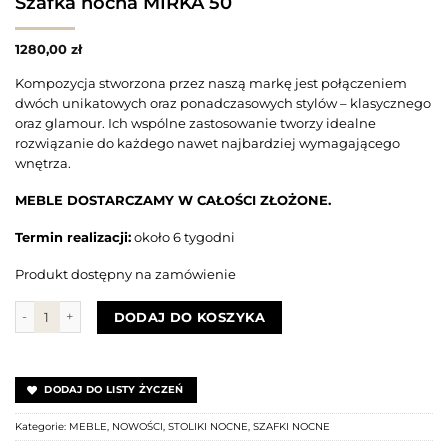
Szafka nocna MIRKA 50
1280,00
zł
Kompozycja stworzona przez naszą markę jest połączeniem
dwóch unikatowych oraz ponadczasowych stylów – klasycznego
oraz glamour. Ich wspólne zastosowanie tworzy idealne
rozwiązanie do każdego nawet najbardziej wymagającego
wnętrza.
MEBLE DOSTARCZAMY W CAŁOŚCI ZŁOŻONE.
Termin realizacji:
około 6 tygodni
Produkt dostępny na zamówienie
ilość Szafka nocna MIRKA 50
DODAJ DO KOSZYKA
DODAJ DO LISTY ŻYCZEŃ
Kategorie:
MEBLE
,
NOWOŚCI
,
STOLIKI NOCNE
,
SZAFKI NOCNE