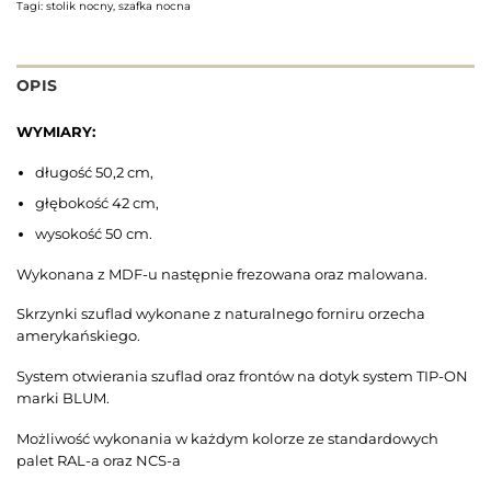
Tagi:
stolik nocny
,
szafka nocna
OPIS
WYMIARY:
długość 50,2 cm,
głębokość 42 cm,
wysokość 50 cm.
Wykonana z MDF-u następnie frezowana oraz malowana.
Skrzynki szuflad wykonane z naturalnego forniru orzecha
amerykańskiego.
System otwierania szuflad oraz frontów na dotyk system TIP-ON
marki BLUM.
Możliwość wykonania w każdym kolorze ze standardowych
palet RAL-a oraz NCS-a