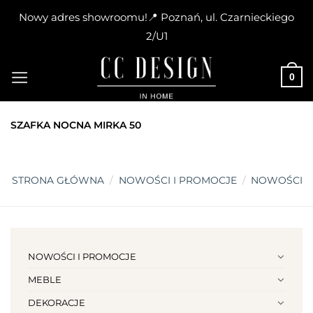
Nowy adres showroomu!📍 Poznań, ul. Czarnieckiego
2/U1
Skip
to
0
content
SZAFKA NOCNA MIRKA 50
STRONA GŁÓWNA
/
NOWOŚCI I PROMOCJE
/
NOWOŚCI
NOWOŚCI I PROMOCJE
MEBLE
DEKORACJE