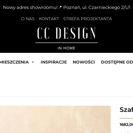
Nowy adres showroomu!📍 Poznań, ul. Czarnieckiego 2/U1
O NAS
KONTAKT
STREFA PROJEKTANTA
MIESZCZENIA
INSPIRACJE
NOWOŚCI
DOSTĘPNE OD
Sza
1682,