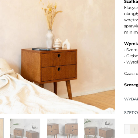
Szafk
klasyc
okrągł
wnętrz
sprawi
minima
Wymia
• Szero
• Głęb
• Wyso
Czas re
Szczeg
WYBA
SZERO
ilość 