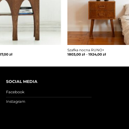
O
Szafka nocna RUNO+
07,00
zł
1803,00
zł
–
1924,00
zł
SOCIAL MEDIA
Facebook
Instagram