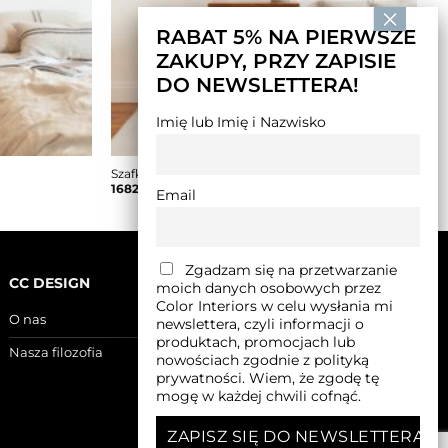
RABAT 5% NA PIERWSZE
ZAKUPY, PRZY ZAPISIE
DO NEWSLETTERA!
Imię lub Imię i Nazwisko
Szafka nocna Bedie +
1682,00
zł
–
1924,00
zł
Email
Zgadzam się na przetwarzanie
CC DESIGN
moich danych osobowych przez
Color Interiors w celu wysłania mi
O nas
newslettera, czyli informacji o
produktach, promocjach lub
Nasza filozofia
nowościach zgodnie z polityką
prywatności. Wiem, że zgodę tę
mogę w każdej chwili cofnąć.