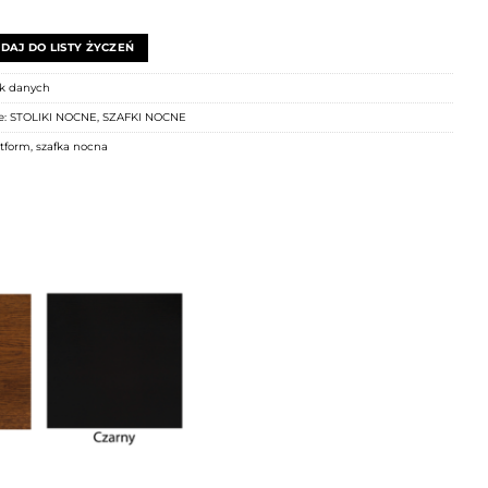
DAJ DO LISTY ŻYCZEŃ
k danych
e:
STOLIKI NOCNE
,
SZAFKI NOCNE
tform
,
szafka nocna