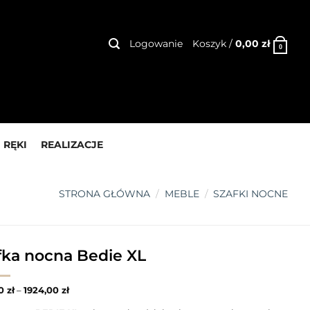
Logowanie
Koszyk /
0,00
zł
0
 RĘKI
REALIZACJE
STRONA GŁÓWNA
/
MEBLE
/
SZAFKI NOCNE
fka nocna Bedie XL
00
zł
–
1924,00
zł