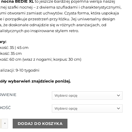
a nocna BEDIE XL
to jeszcze bardziej pojemna wersja naszej
znej szafki nocnej – z dwiema szufladami i charakterystycznymi,
ymi otworami zamiast uchwytów. Czysta forma, która uspokaja
e i porządkuje przestrzeń przy łóżku. Jej uniwersalny design
a, że doskonale odnajdzie się w różnych aranżacjach, od
listycznych po inspirowane stylem retro.
ry:
kość: 35 | 45 cm
okość: 35 cm
kość: 60 cm (wraz z nogami; korpus: 30 cm)
alizacji: 9-10 tygodni
óły wybarwień znajdziecie poniżej.
RWIENIE
KOŚĆ
Szafka nocna Bedie XL
DODAJ DO KOSZYKA