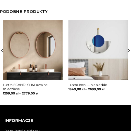
PODOBNE PRODUKTY
Lustro SCANDI SLIM owalne
Lustro Inco — niebieskie
miedziane
1949,00
zł
–
2699,00
zł
1259,00
zł
–
2779,00
zł
INFORMACJE
Regulamin sklepu