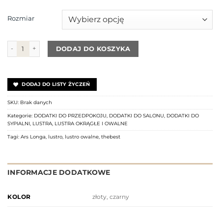
Rozmiar
ilość Lustro SCANDI
DODAJ DO KOSZYKA
DODAJ DO LISTY ŻYCZEŃ
SKU:
Brak danych
Kategorie:
DODATKI DO PRZEDPOKOJU
,
DODATKI DO SALONU
,
DODATKI DO
SYPIALNI
,
LUSTRA
,
LUSTRA OKRĄGŁE I OWALNE
Tagi:
Ars Longa
,
lustro
,
lustro owalne
,
thebest
INFORMACJE DODATKOWE
złoty, czarny
KOLOR