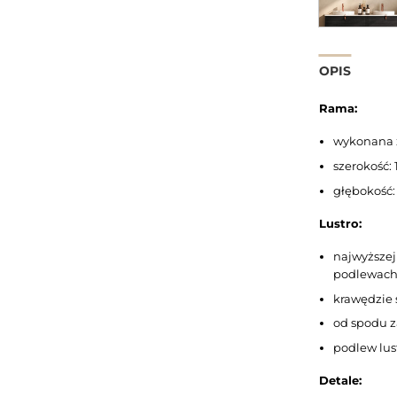
OPIS
Rama:
wykonana 
szerokość:
głębokość:
Lustro:
najwyższej 
podlewach
krawędzie 
od spodu z
podlew lus
Detale: