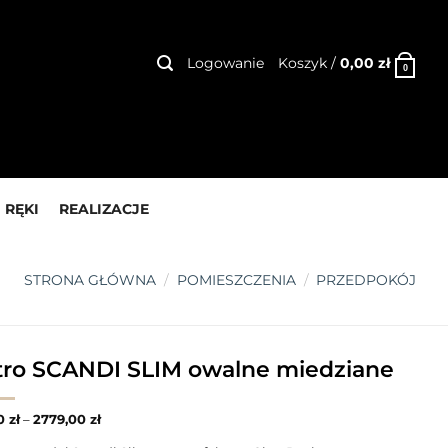
Logowanie
Koszyk /
0,00
zł
0
 RĘKI
REALIZACJE
STRONA GŁÓWNA
/
POMIESZCZENIA
/
PRZEDPOKÓJ
tro SCANDI SLIM owalne miedziane
00
zł
–
2779,00
zł