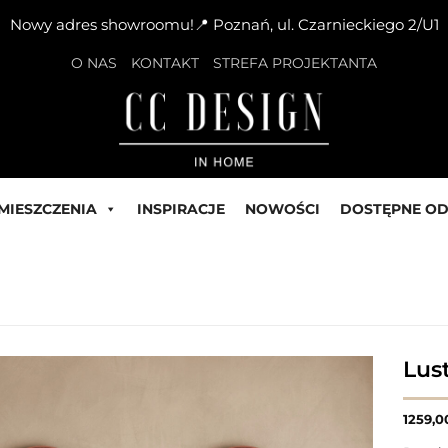
Nowy adres showroomu!📍 Poznań, ul. Czarnieckiego 2/U1
O NAS
KONTAKT
STREFA PROJEKTANTA
MIESZCZENIA
INSPIRACJE
NOWOŚCI
DOSTĘPNE OD
Lus
1259,