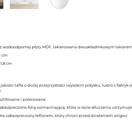
z wodoodpornej płyty MDF, lakierowana dwuskładnikowym lakiere
 1 cm
 1,8 cm
jakości tafla o dużej przejrzystości iwysokim połysku, lustro z fabry
!
szlifowane i polerowane
abezpieczone folią wzmacniającą, która w razie stłuczenia utrzymuje
tra zabezpieczony teflonem, który chroni przed działaniem wilgoci