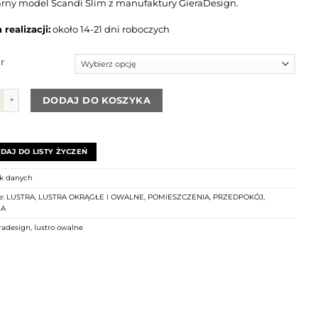
rny model Scandi Slim z manufaktury GieraDesign.
realizacji:
około 14-21 dni roboczych
r
Lustro SCANDI SLIM owalne miedziane
DODAJ DO KOSZYKA
DAJ DO LISTY ŻYCZEŃ
k danych
e:
LUSTRA
,
LUSTRA OKRĄGŁE I OWALNE
,
POMIESZCZENIA
,
PRZEDPOKÓJ
,
IA
radesign
,
lustro owalne