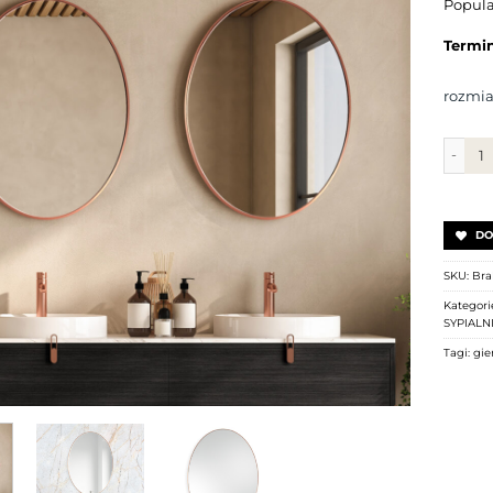
Popula
Termin 
rozmia
ilość 
DO
SKU:
Bra
Kategori
SYPIALN
Tagi:
gie