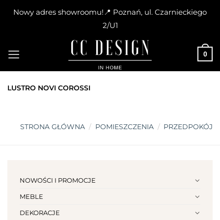
Nowy adres showroomu!📍 Poznań, ul. Czarnieckiego
2/U1
Skip
to
0
content
LUSTRO NOVI COROSSI
STRONA GŁÓWNA
/
POMIESZCZENIA
/
PRZEDPOKÓJ
NOWOŚCI I PROMOCJE
MEBLE
DEKORACJE