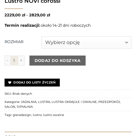
Lustro NOVI corossi
2229,00
zł
–
2829,00
zł
Termin realizacji:
około 14-21 dni roboczych
ROZMIAR
ilość Lustro NOVI corossi
DODAJ DO KOSZYKA
DODAJ DO LISTY ŻYCZEŃ
SKU:
Brak danych
Kategorie:
JADALNIA
,
LUSTRA
,
LUSTRA OKRĄGŁE I OWALNE
,
PRZEDPOKÓJ
,
SALON
,
SYPIALNIA
Tagi:
gieradesign
,
lustro
,
lustro owalne