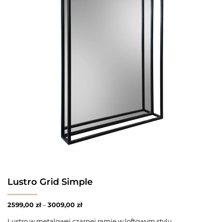
Lustro Grid Simple
2599,00
zł
–
3009,00
zł
Lustro w metalowej czarnej ramie w loftowym stylu.