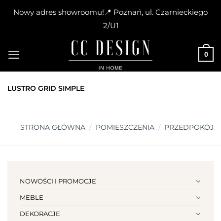
Nowy adres showroomu!📍 Poznań, ul. Czarnieckiego
2/U1
Skip
to
0
content
LUSTRO GRID SIMPLE
STRONA GŁÓWNA
/
POMIESZCZENIA
/
PRZEDPOKÓJ
NOWOŚCI I PROMOCJE
MEBLE
DEKORACJE