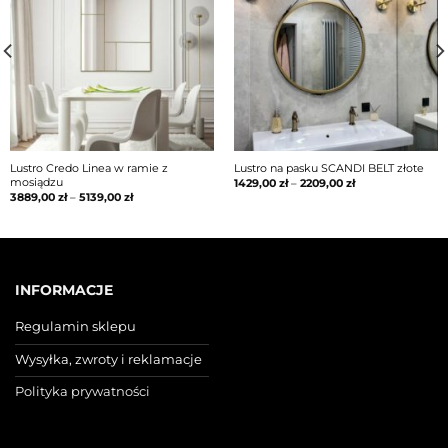
Lustro Credo Linea w ramie z
Lustro na pasku SCANDI BELT złote
mosiądzu
1429,00
zł
–
2209,00
zł
3889,00
zł
–
5139,00
zł
INFORMACJE
Regulamin sklepu
Wysyłka, zwroty i reklamacje
Polityka prywatności