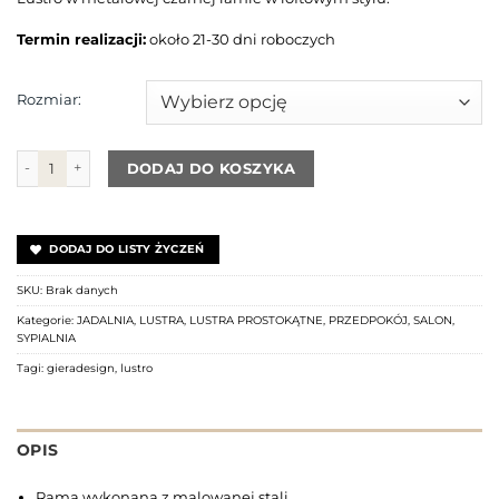
Termin realizacji:
około 21-30 dni roboczych
Rozmiar:
ilość Lustro Grid Simple
DODAJ DO KOSZYKA
DODAJ DO LISTY ŻYCZEŃ
SKU:
Brak danych
Kategorie:
JADALNIA
,
LUSTRA
,
LUSTRA PROSTOKĄTNE
,
PRZEDPOKÓJ
,
SALON
,
SYPIALNIA
Tagi:
gieradesign
,
lustro
OPIS
Rama wykonana z malowanej stali.