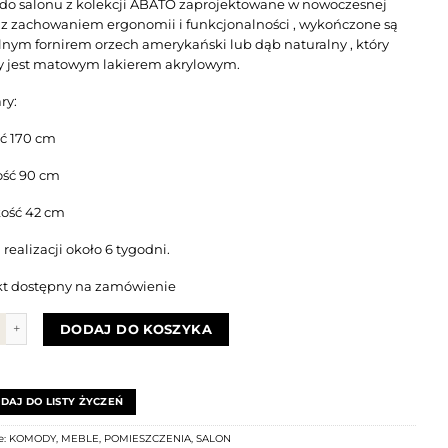
do salonu z kolekcji ABATO zaprojektowane w nowoczesnej
 z zachowaniem ergonomii i funkcjonalności , wykończone są
lnym fornirem orzech amerykański lub dąb naturalny , który
y jest matowym lakierem akrylowym.
ry:
ć 170 cm
ść 90 cm
ość 42 cm
realizacji około 6 tygodni.
t dostępny na zamówienie
komoda ABATO 170 | fornir orzech
DODAJ DO KOSZYKA
DAJ DO LISTY ŻYCZEŃ
e:
KOMODY
,
MEBLE
,
POMIESZCZENIA
,
SALON