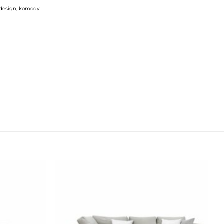
design
,
komody