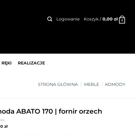
Logowanie
Koszyk /
0,00
zł
0
 RĘKI
REALIZACJE
STRONA GŁÓWNA
/
MEBLE
/
KOMODY
oda ABATO 170 | fornir orzech
00
zł