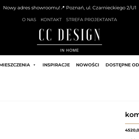
Nowy adres showroomu!📍 Poznań, ul. Czarnieckiego 2/U1
O NAS
KONTAKT
STREFA PROJEKTANTA
MIESZCZENIA
INSPIRACJE
NOWOŚCI
DOSTĘPNE OD
kom
4520,