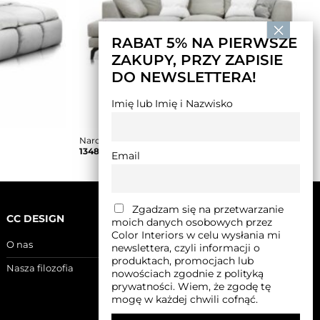
RABAT 5% NA PIERWSZE
ZAKUPY, PRZY ZAPISIE
DO NEWSLETTERA!
Imię lub Imię i Nazwisko
Narożnik AIR ROSANERO
13486,00
zł
Email
Zgadzam się na przetwarzanie
CC DESIGN
moich danych osobowych przez
Color Interiors w celu wysłania mi
O nas
newslettera, czyli informacji o
produktach, promocjach lub
Nasza filozofia
nowościach zgodnie z polityką
prywatności. Wiem, że zgodę tę
mogę w każdej chwili cofnąć.