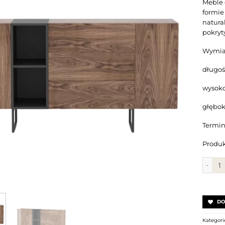
Meble 
formie
natura
pokryt
Wymia
długoś
wysoko
głębok
Termin 
Produk
ilość 
DO
Kategori