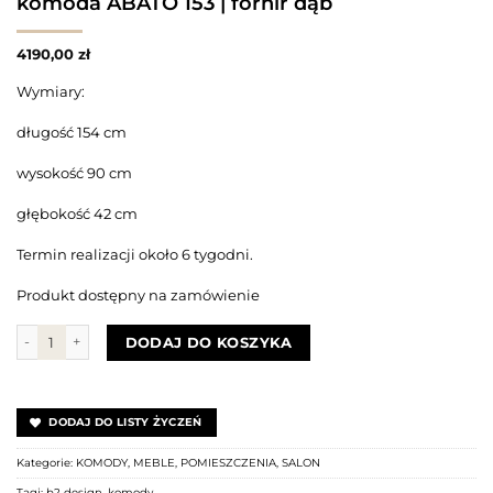
komoda ABATO 153 | fornir dąb
4190,00
zł
Wymiary:
długość 154 cm
wysokość 90 cm
głębokość 42 cm
Termin realizacji około 6 tygodni.
Produkt dostępny na zamówienie
ilość komoda ABATO 153 | fornir dąb
DODAJ DO KOSZYKA
DODAJ DO LISTY ŻYCZEŃ
Kategorie:
KOMODY
,
MEBLE
,
POMIESZCZENIA
,
SALON
Tagi:
b2 design
,
komody