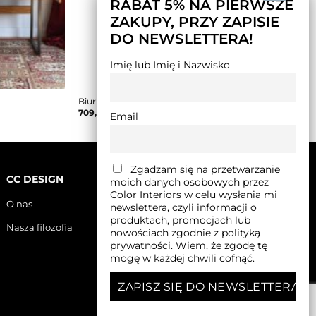
RABAT 5% NA PIERWSZE
ZAKUPY, PRZY ZAPISIE
DO NEWSLETTERA!
Imię lub Imię i Nazwisko
Biurko z kontenerem COLOR
709,00
zł
–
783,00
zł
Email
Zgadzam się na przetwarzanie
CC DESIGN
moich danych osobowych przez
Color Interiors w celu wysłania mi
O nas
newslettera, czyli informacji o
produktach, promocjach lub
Nasza filozofia
nowościach zgodnie z polityką
prywatności. Wiem, że zgodę tę
mogę w każdej chwili cofnąć.