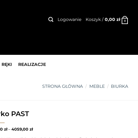
Logowanie
Koszyk /
0,00
zł
0
 RĘKI
REALIZACJE
STRONA GŁÓWNA
/
MEBLE
/
BIURKA
rko PAST
00
zł
–
4059,00
zł