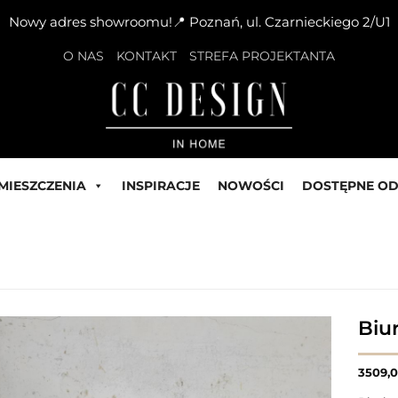
Nowy adres showroomu!📍 Poznań, ul. Czarnieckiego 2/U1
O NAS
KONTAKT
STREFA PROJEKTANTA
MIESZCZENIA
INSPIRACJE
NOWOŚCI
DOSTĘPNE OD
Biu
3509,