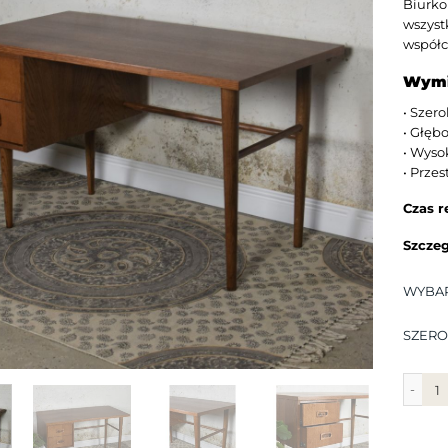
Biurko
wszyst
współc
Wymi
• Szero
• Głęb
• Wyso
• Przes
Czas re
Szczeg
WYBA
SZERO
ilość B