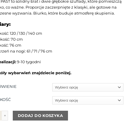
 PAST to solidny blat i dwie głębokie szuflady, które pomieszczą
ko, co ważne. Proporcje zaczerpnięte z klasyki, ale gotowe na
zesne wyzwania. Biurko, które buduje atmosferę skupienia.
ary:
kość: 120 / 130 / 140 cm
okość: 70 cm
kość: 76 cm
trzeń na nogi: 61 / 71 / 76 cm
alizacji:
9-10 tygodni
óły wybarwień znajdziecie poniżej.
RWIENIE
KOŚĆ
iurko PAST
DODAJ DO KOSZYKA