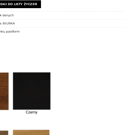
DAJ DO LISTY ŻYCZEŃ
k danych
a:
BIURKA
rko
,
pastform