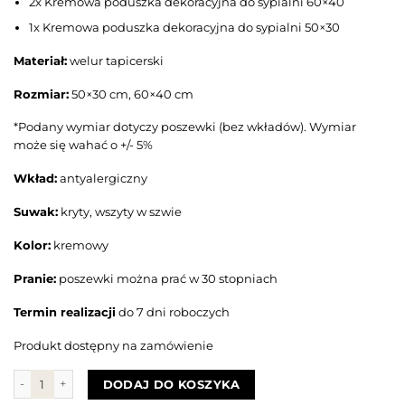
2x Kremowa poduszka dekoracyjna do sypialni 60×40
1x Kremowa poduszka dekoracyjna do sypialni 50×30
Materiał:
welur tapicerski
Rozmiar:
50×30 cm, 60×40 cm
*Podany wymiar dotyczy poszewki (bez wkładów). Wymiar
może się wahać o +/- 5%
Wkład:
antyalergiczny
Suwak:
kryty, wszyty w szwie
Kolor:
kremowy
Pranie:
poszewki można prać w 30 stopniach
Termin realizacji
do 7 dni roboczych
Produkt dostępny na zamówienie
ilość Zestaw 3 poduszek KREMOWYCH
DODAJ DO KOSZYKA