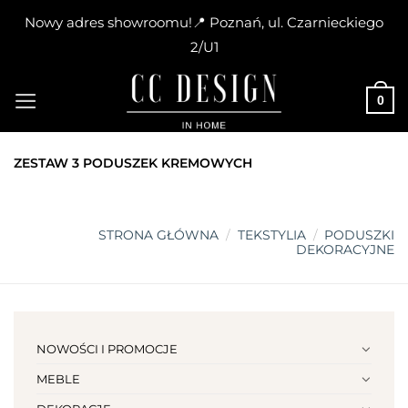
Nowy adres showroomu!📍 Poznań, ul. Czarnieckiego
2/U1
Skip
to
0
content
ZESTAW 3 PODUSZEK KREMOWYCH
STRONA GŁÓWNA
/
TEKSTYLIA
/
PODUSZKI
DEKORACYJNE
NOWOŚCI I PROMOCJE
MEBLE