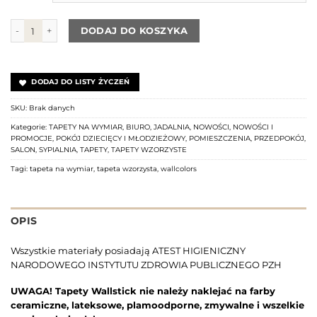
ilość Tapeta Teddy Bears Black WALLCOLORS
DODAJ DO KOSZYKA
DODAJ DO LISTY ŻYCZEŃ
SKU:
Brak danych
Kategorie:
TAPETY NA WYMIAR
,
BIURO
,
JADALNIA
,
NOWOŚCI
,
NOWOŚCI I
PROMOCJE
,
POKÓJ DZIECIĘCY I MŁODZIEŻOWY
,
POMIESZCZENIA
,
PRZEDPOKÓJ
,
SALON
,
SYPIALNIA
,
TAPETY
,
TAPETY WZORZYSTE
Tagi:
tapeta na wymiar
,
tapeta wzorzysta
,
wallcolors
OPIS
Wszystkie materiały posiadają ATEST HIGIENICZNY
NARODOWEGO INSTYTUTU ZDROWIA PUBLICZNEGO PZH
UWAGA! Tapety Wallstick nie należy naklejać na farby
ceramiczne, lateksowe, plamoodporne, zmywalne i wszelkie