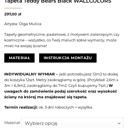
Tapeta Teddy Bears Black WALLCOLORS
297,00
zł
Artysta: Olga Mulica
Tapety geometryczne, pastelowe, z motywem zwierzęcym czy
kosmiczne – wszystko, co Twój maluch sobie wymarzy, może
mieć na swojej ścianie!
MATERIAŁ
INSTRUKCJA MONTAŻU
INDYWIDUALNY WYMIAR –
jeśli potrzebujesz 12m2 to dodaj
do koszyka 12szt. Metry zaokrąglamy w górę. (Przykład: 2,6m x
3m = 6,9m2, zaokrąglamy do 7m2. Czyli kupujemy 7szt.)
W
uwagach do zamówienie podaj szerokość oraz wysokość
ściany na której ma znajdować się tapeta.
Termin realizacji:
ok. 5 dni roboczych + wysyłka
Materiał: