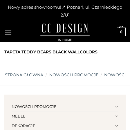
Nowy adres showroomu!📍 Poznań, ul. Czarnieckiego
2/U1
Skip
to
0
content
TAPETA TEDDY BEARS BLACK WALLCOLORS
STRONA GŁÓWNA
/
NOWOŚCI I PROMOCJE
/
NOWOŚCI
NOWOŚCI I PROMOCJE
MEBLE
DEKORACJE