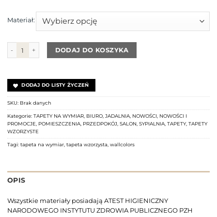
Materiał:
ilość Tapeta Ocelot WALLCOLORS
DODAJ DO KOSZYKA
DODAJ DO LISTY ŻYCZEŃ
SKU:
Brak danych
Kategorie:
TAPETY NA WYMIAR
,
BIURO
,
JADALNIA
,
NOWOŚCI
,
NOWOŚCI I
PROMOCJE
,
POMIESZCZENIA
,
PRZEDPOKÓJ
,
SALON
,
SYPIALNIA
,
TAPETY
,
TAPETY
WZORZYSTE
Tagi:
tapeta na wymiar
,
tapeta wzorzysta
,
wallcolors
OPIS
Wszystkie materiały posiadają ATEST HIGIENICZNY
NARODOWEGO INSTYTUTU ZDROWIA PUBLICZNEGO PZH