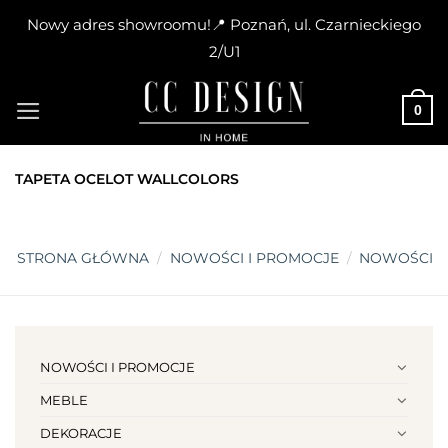
Nowy adres showroomu!📍 Poznań, ul. Czarnieckiego
2/U1
Skip
to
0
content
TAPETA OCELOT WALLCOLORS
STRONA GŁÓWNA
/
NOWOŚCI I PROMOCJE
/
NOWOŚCI
NOWOŚCI I PROMOCJE
MEBLE
DEKORACJE