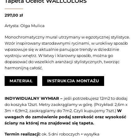
Tapeta Ocelot WALLCOLORS
297,00
zł
Artysta: Olga Mulica
Monochromatyczny mural utrzymany w egzotycznej stylistyce.
Wzór inspirowany starodawnymi rycinami, w urokliwy sposób
wpasowuje się w aktualnie panujące trendy w dziedzinie
wystroju wnętrz. W łatwy i klarowny sposób, można go
dopasować do wszelkich aranżacji stylistycznych, tworząc
harmonijną całość.
MATERIAŁ
INSTRUKCJA MONTAŻU
INDYWIDUALNY WYMIAR –
jeśli potrzebujesz 12m2 to dodaj
do koszyka 12szt. Metry zaokrąglamy w górę. (Przykład: 2,6m x
3m = 6,9m2, zaokrąglamy do 7m2. Czyli kupujemy 7szt.)
W
uwagach do zamówienie podaj szerokość oraz wysokość
ściany na której ma znajdować się tapeta.
Termin realizacji:
ok. 5 dni roboczych + wysyłka