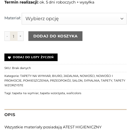
Termin realizacji:
ok. 5 dni roboczych + wysyłka
Materiał:
ilość Tapeta Dragonfly Garden Pink WALLCOLORS
DODAJ DO KOSZYKA
DODAJ DO LISTY ŻYCZEŃ
SKU:
Brak danych
Kategorie:
TAPETY NA WYMIAR
,
BIURO
,
JADALNIA
,
NOWOŚCI
,
NOWOŚCI I
PROMOCJE
,
POMIESZCZENIA
,
PRZEDPOKÓJ
,
SALON
,
SYPIALNIA
,
TAPETY
,
TAPETY
WZORZYSTE
Tagi:
tapeta na wymiar
,
tapeta wzorzysta
,
wallcolors
OPIS
Wszystkie materiały posiadają ATEST HIGIENICZNY