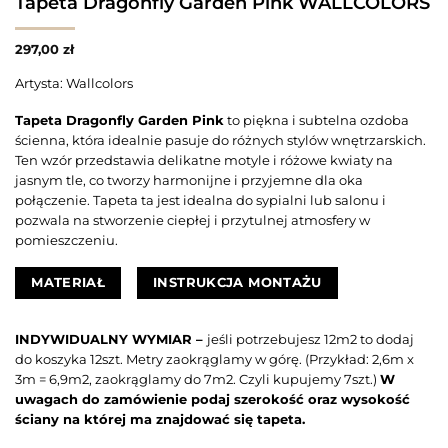
Tapeta Dragonfly Garden Pink WALLCOLORS
297,00
zł
Artysta: Wallcolors
Tapeta Dragonfly Garden Pink
to piękna i subtelna ozdoba
ścienna, która idealnie pasuje do różnych stylów wnętrzarskich.
Ten wzór przedstawia delikatne motyle i różowe kwiaty na
jasnym tle, co tworzy harmonijne i przyjemne dla oka
połączenie. Tapeta ta jest idealna do sypialni lub salonu i
pozwala na stworzenie ciepłej i przytulnej atmosfery w
pomieszczeniu.
MATERIAŁ
INSTRUKCJA MONTAŻU
INDYWIDUALNY WYMIAR –
jeśli potrzebujesz 12m2 to dodaj
do koszyka 12szt. Metry zaokrąglamy w górę. (Przykład: 2,6m x
3m = 6,9m2, zaokrąglamy do 7m2. Czyli kupujemy 7szt.)
W
uwagach do zamówienie podaj szerokość oraz wysokość
ściany na której ma znajdować się tapeta.