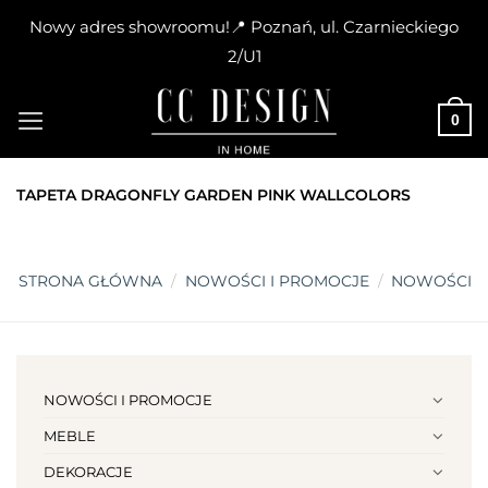
Nowy adres showroomu!📍 Poznań, ul. Czarnieckiego
2/U1
Skip
to
0
content
TAPETA DRAGONFLY GARDEN PINK WALLCOLORS
STRONA GŁÓWNA
/
NOWOŚCI I PROMOCJE
/
NOWOŚCI
NOWOŚCI I PROMOCJE
MEBLE
DEKORACJE