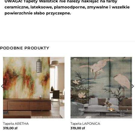
UWAGA! Tapety Wallstick nie należy naklejać na farby
ceramiczne, lateksowe, plamoodporne, zmywalne i wszelkie
powierzchnie słabo przyczepne.
PODOBNE PRODUKTY
Tapeta ARETHA
Tapeta LAPONICA
319,00
zł
319,00
zł