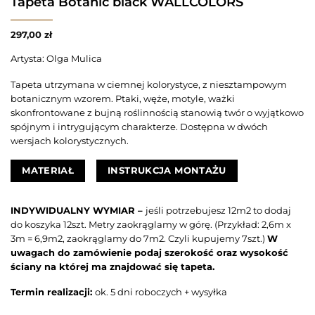
Tapeta Botanic black WALLCOLORS
297,00
zł
Artysta: Olga Mulica
Tapeta utrzymana w ciemnej kolorystyce, z niesztampowym
botanicznym wzorem. Ptaki, węże, motyle, ważki
skonfrontowane z bujną roślinnością stanowią twór o wyjątkowo
spójnym i intrygującym charakterze. Dostępna w dwóch
wersjach kolorystycznych.
MATERIAŁ
INSTRUKCJA MONTAŻU
INDYWIDUALNY WYMIAR –
jeśli potrzebujesz 12m2 to dodaj
do koszyka 12szt. Metry zaokrąglamy w górę. (Przykład: 2,6m x
3m = 6,9m2, zaokrąglamy do 7m2. Czyli kupujemy 7szt.)
W
uwagach do zamówienie podaj szerokość oraz wysokość
ściany na której ma znajdować się tapeta.
Termin realizacji:
ok. 5 dni roboczych + wysyłka