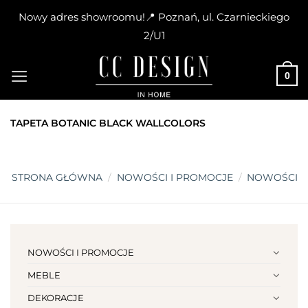
Nowy adres showroomu!📍 Poznań, ul. Czarnieckiego
2/U1
Skip
to
0
content
TAPETA BOTANIC BLACK WALLCOLORS
STRONA GŁÓWNA
/
NOWOŚCI I PROMOCJE
/
NOWOŚCI
NOWOŚCI I PROMOCJE
MEBLE
DEKORACJE