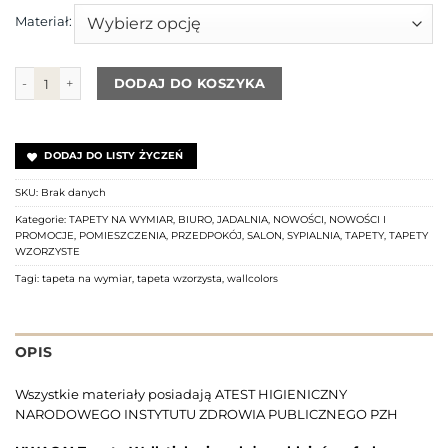
Materiał:
ilość Tapeta Botanic black WALLCOLORS
DODAJ DO KOSZYKA
DODAJ DO LISTY ŻYCZEŃ
SKU:
Brak danych
Kategorie:
TAPETY NA WYMIAR
,
BIURO
,
JADALNIA
,
NOWOŚCI
,
NOWOŚCI I
PROMOCJE
,
POMIESZCZENIA
,
PRZEDPOKÓJ
,
SALON
,
SYPIALNIA
,
TAPETY
,
TAPETY
WZORZYSTE
Tagi:
tapeta na wymiar
,
tapeta wzorzysta
,
wallcolors
OPIS
Wszystkie materiały posiadają ATEST HIGIENICZNY
NARODOWEGO INSTYTUTU ZDROWIA PUBLICZNEGO PZH