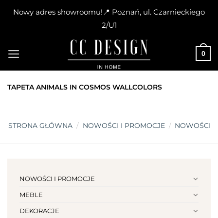
Nowy adres showroomu!📍 Poznań, ul. Czarnieckiego
2/U1
Skip
to
0
content
TAPETA ANIMALS IN COSMOS WALLCOLORS
STRONA GŁÓWNA
/
NOWOŚCI I PROMOCJE
/
NOWOŚCI
NOWOŚCI I PROMOCJE
MEBLE
DEKORACJE