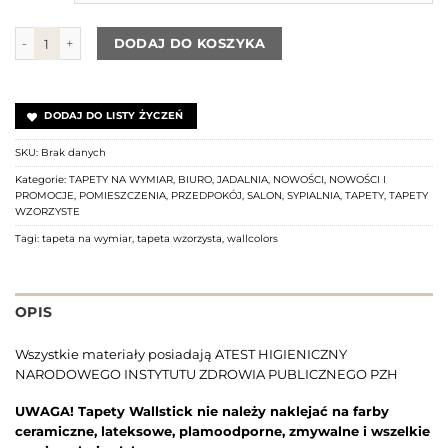
ilość Tapeta Animals in Cosmos WALLCOLORS
DODAJ DO KOSZYKA
DODAJ DO LISTY ŻYCZEŃ
SKU:
Brak danych
Kategorie:
TAPETY NA WYMIAR
,
BIURO
,
JADALNIA
,
NOWOŚCI
,
NOWOŚCI I
PROMOCJE
,
POMIESZCZENIA
,
PRZEDPOKÓJ
,
SALON
,
SYPIALNIA
,
TAPETY
,
TAPETY
WZORZYSTE
Tagi:
tapeta na wymiar
,
tapeta wzorzysta
,
wallcolors
OPIS
Wszystkie materiały posiadają ATEST HIGIENICZNY
NARODOWEGO INSTYTUTU ZDROWIA PUBLICZNEGO PZH
UWAGA! Tapety Wallstick nie należy naklejać na farby
ceramiczne, lateksowe, plamoodporne, zmywalne i wszelkie