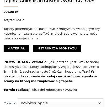
Tapeta Animals in Cosmos WALLCOLORS
297,00
zł
Artysta: Kazia
Tapety geometryczne, pastelowe, z motywem zwierzęcym czy
kosmiczne – wszystko, co Twój maluch sobie wymarzy, może
mieć na swojej ścianie!
MATERIAŁ
INSTRUKCJA MONTAŻU
INDYWIDUALNY WYMIAR –
jeśli potrzebujesz 12m2 to dodaj
do koszyka 12szt. Metry zaokrąglamy w górę. (Przykład: 2,6m x
3m = 6,9m2, zaokrąglamy do 7m2. Czyli kupujemy 7szt.)
W
uwagach do zamówienie podaj szerokość oraz wysokość
ściany na której ma znajdować się tapeta.
Termin realizacji:
ok. 5 dni roboczych + wysyłka
Materiał: