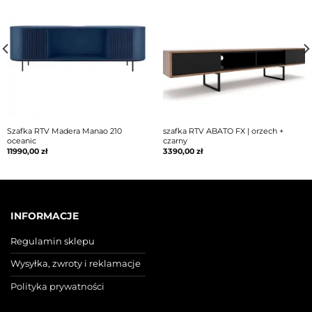
Szafka RTV Madera Manao 210
szafka RTV ABATO FX | orzech +
oceanic
czarny
11990,00
zł
3390,00
zł
INFORMACJE
Regulamin sklepu
Wysyłka, zwroty i reklamacje
Polityka prywatności