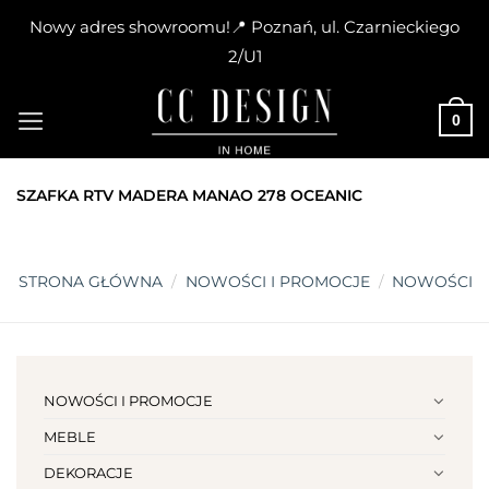
Nowy adres showroomu!📍 Poznań, ul. Czarnieckiego
2/U1
Skip
to
0
content
SZAFKA RTV MADERA MANAO 278 OCEANIC
STRONA GŁÓWNA
/
NOWOŚCI I PROMOCJE
/
NOWOŚCI
NOWOŚCI I PROMOCJE
MEBLE
DEKORACJE