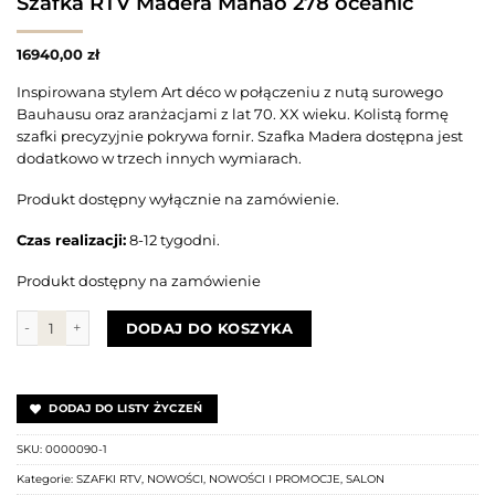
Szafka RTV Madera Manao 278 oceanic
16940,00
zł
Inspirowana stylem Art déco w połączeniu z nutą surowego
Bauhausu oraz aranżacjami z lat 70. XX wieku. Kolistą formę
szafki precyzyjnie pokrywa fornir. Szafka Madera dostępna jest
dodatkowo w trzech innych wymiarach.
Produkt dostępny wyłącznie na zamówienie.
Czas realizacji:
8-12 tygodni.
Produkt dostępny na zamówienie
ilość Szafka RTV Madera Manao 278 oceanic
DODAJ DO KOSZYKA
DODAJ DO LISTY ŻYCZEŃ
SKU:
0000090-1
Kategorie:
SZAFKI RTV
,
NOWOŚCI
,
NOWOŚCI I PROMOCJE
,
SALON