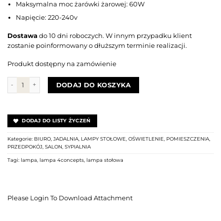
Maksymalna moc żarówki żarowej: 60W
Napięcie: 220-240v
Dostawa
do 10 dni roboczych. W innym przypadku klient
zostanie poinformowany o dłuższym terminie realizacji.
Produkt dostępny na zamówienie
ilość Lampa Santana Ice
DODAJ DO KOSZYKA
DODAJ DO LISTY ŻYCZEŃ
Kategorie:
BIURO
,
JADALNIA
,
LAMPY STOŁOWE
,
OŚWIETLENIE
,
POMIESZCZENIA
,
PRZEDPOKÓJ
,
SALON
,
SYPIALNIA
Tagi:
lampa
,
lampa 4concepts
,
lampa stołowa
Please Login To Download Attachment