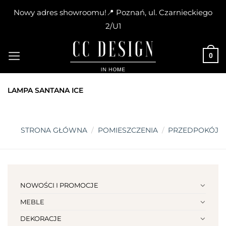
Nowy adres showroomu!📍 Poznań, ul. Czarnieckiego
2/U1
Skip
to
0
content
LAMPA SANTANA ICE
STRONA GŁÓWNA
/
POMIESZCZENIA
/
PRZEDPOKÓJ
NOWOŚCI I PROMOCJE
MEBLE
DEKORACJE