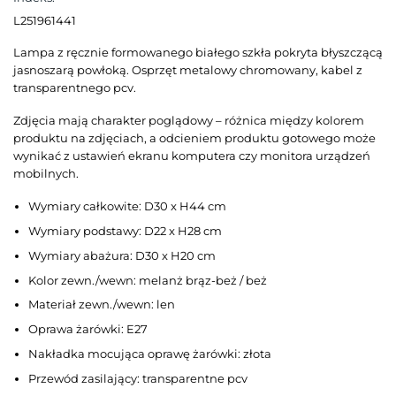
L251961441
Lampa z ręcznie formowanego białego szkła pokryta błyszczącą
jasnoszarą powłoką. Osprzęt metalowy chromowany, kabel z
transparentnego pcv.
Zdjęcia mają charakter poglądowy – różnica między kolorem
produktu na zdjęciach, a odcieniem produktu gotowego może
wynikać z ustawień ekranu komputera czy monitora urządzeń
mobilnych.
Wymiary całkowite: D30 x H44 cm
Wymiary podstawy: D22 x H28 cm
Wymiary abażura: D30 x H20 cm
Kolor zewn./wewn: melanż brąz-beż / beż
Materiał zewn./wewn: len
Oprawa żarówki: E27
Nakładka mocująca oprawę żarówki: złota
Przewód zasilający: transparentne pcv