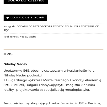
DODAJ DO KOSZYKA
DODAJ DO LISTY ŻYCZEŃ
Kategorie:
DODATKI DO PRZEDPOKOJU
,
DODATKI DO SALONU
,
DOSTĘPNE OD
RĘKI
Tagi:
Nikolay Nedev
,
rzeźba
OPIS
Nikolay Nedev
Urodzony w 1985, obecnie usytuowany w
Kościan
ie
/
Śmiglu
,
Nikolay Nedev
pochodzi
z Bułgarskiego wybrzeża Morza Czarnego
.
Ukończył Akademię
Sztuki w Sofii, Bułgarii zdobywając tytuł magistra kierunku
rzeźby i projektowania ze specjalizacją metaloplastyka.
Jest częścią grup skupiających artystów m.in. MUSE w Berlinie,