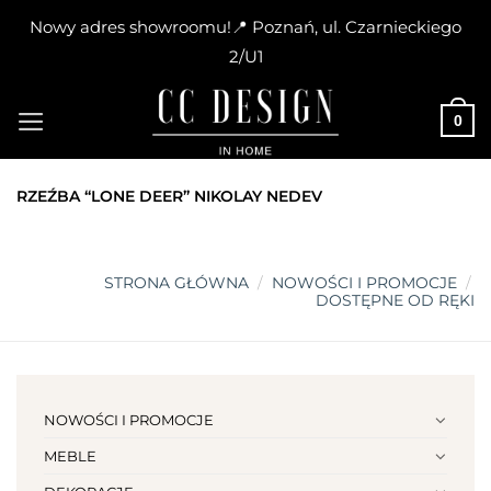
Nowy adres showroomu!📍 Poznań, ul. Czarnieckiego
2/U1
Skip
to
0
content
RZEŹBA “LONE DEER” NIKOLAY NEDEV
STRONA GŁÓWNA
/
NOWOŚCI I PROMOCJE
/
DOSTĘPNE OD RĘKI
NOWOŚCI I PROMOCJE
MEBLE