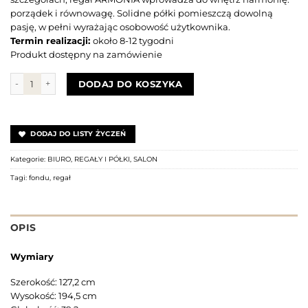
porządek i równowagę. Solidne półki pomieszczą dowolną
pasję, w pełni wyrażając osobowość użytkownika.
Termin realizacji:
około 8-12 tygodni
Produkt dostępny na zamówienie
ilość Regał Armonia 120
DODAJ DO KOSZYKA
DODAJ DO LISTY ŻYCZEŃ
Kategorie:
BIURO
,
REGAŁY I PÓŁKI
,
SALON
Tagi:
fondu
,
regał
OPIS
Wymiary
Szerokość: 127,2 cm
Wysokość: 194,5 cm