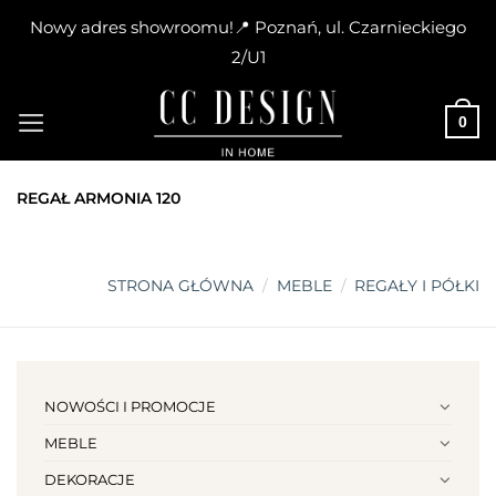
Nowy adres showroomu!📍 Poznań, ul. Czarnieckiego
2/U1
Skip
to
0
content
REGAŁ ARMONIA 120
STRONA GŁÓWNA
/
MEBLE
/
REGAŁY I PÓŁKI
NOWOŚCI I PROMOCJE
MEBLE
DEKORACJE