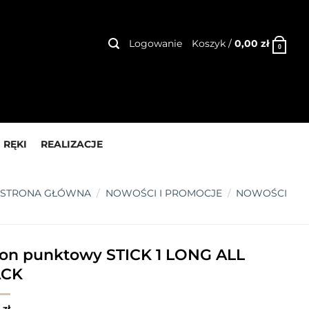
Logowanie
Koszyk /
0,00
zł
0
 RĘKI
REALIZACJE
STRONA GŁÓWNA
/
NOWOŚCI I PROMOCJE
/
NOWOŚCI
fon punktowy STICK 1 LONG ALL
ACK
0
zł