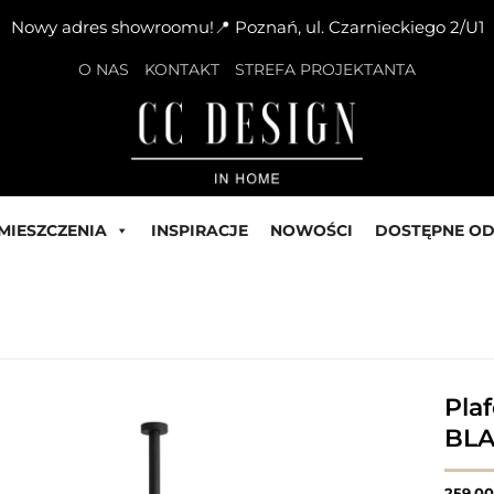
Nowy adres showroomu!📍 Poznań, ul. Czarnieckiego 2/U1
O NAS
KONTAKT
STREFA PROJEKTANTA
MIESZCZENIA
INSPIRACJE
NOWOŚCI
DOSTĘPNE OD
Pla
BL
259,0