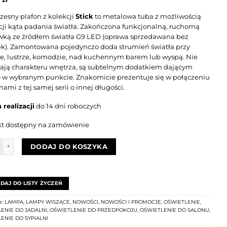
esny plafon z kolekcji
Stick
to metalowa tuba z możliwością
cji kąta padania światła. Zakończona funkcjonalną, ruchomą
ką ze źródłem światła G9 LED (oprawa sprzedawana bez
k). Zamontowana pojedynczo doda strumień światła przy
ce, lustrze, komodzie, nad kuchennym barem lub wyspą. Nie
ają charakteru wnętrza, są subtelnym dodatkiem dającym
o w wybranym punkcie. Znakomicie prezentuje się w połączeniu
nami z tej samej serii o innej długości.
 realizacji
do 14 dni roboczych
t dostępny na zamówienie
Plafon punktowy STICK 1 LONG ALL BLACK
DODAJ DO KOSZYKA
DAJ DO LISTY ŻYCZEŃ
e:
LAMPA
,
LAMPY WISZĄCE
,
NOWOŚCI
,
NOWOŚCI I PROMOCJE
,
OŚWIETLENIE
,
ENIE DO JADALNI
,
OŚWIETLENIE DO PRZEDPOKOJU
,
OŚWIETLENIE DO SALONU
,
ENIE DO SYPIALNI