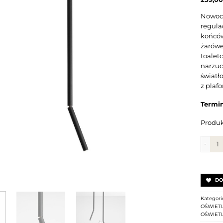
Nowocz
regula
końców
żarówe
toalet
narzuc
światł
z plafo
Termin
Produk
ilość 
DO
Kategori
OŚWIETL
OŚWIETL