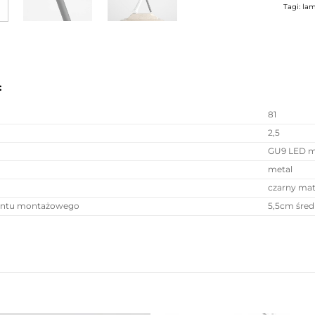
Tagi:
la
:
81
2,5
GU9 LED m
metal
czarny ma
entu montażowego
5,5cm śred