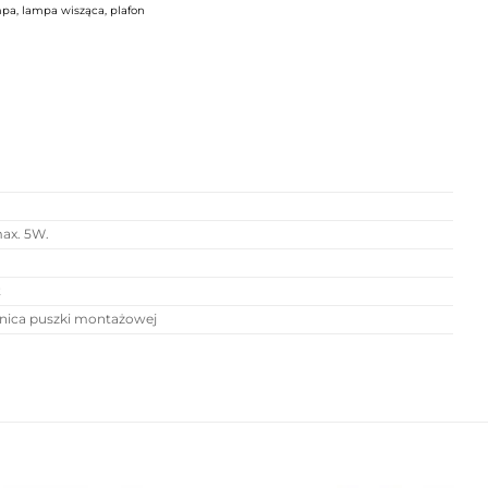
mpa
,
lampa wisząca
,
plafon
ax. 5W.
t
nica puszki montażowej