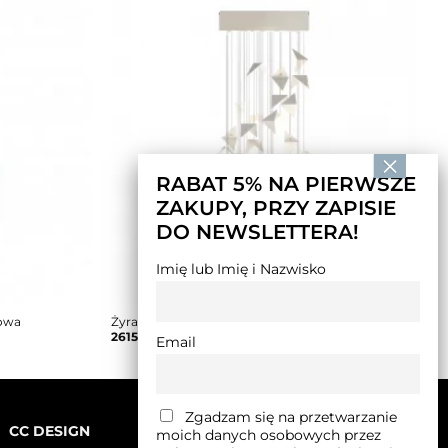
RABAT 5% NA PIERWSZE
ZAKUPY, PRZY ZAPISIE
DO NEWSLETTERA!
Imię lub Imię i Nazwisko
sowa
Żyrandol PORTAL kremowy
2615,00
zł
–
2745,00
zł
Email
Zgadzam się na przetwarzanie
CC DESIGN
moich danych osobowych przez