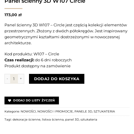
Panel ścienny 3D W107 Circle
173,00
zł
Panel ścienny 3D W107 – Circle jest częścią kolekcji elementów
przestrzennych. Złożony z dwóch półokręgów. Jest inspirowany
geometrycznymi kształtami dostrzeżonymi w nowoczesnej
architekturze.
Kod produktu: W107 – Circle
Czas realizacji:
do 6 dni roboczych
Produkt dostępny na zamówienie
ilość Panel ścienny 3D W107 Circle
DODAJ DO KOSZYKA
DODAJ DO LISTY ŻYCZEŃ
Kategorie:
NOWOŚCI
,
NOWOŚCI I PROMOCJE
,
PANELE 3D
,
SZTUKATERIA
Tagi:
dekoracje ścienne
,
listwa ścienna
,
panel 3D
,
sztukateria