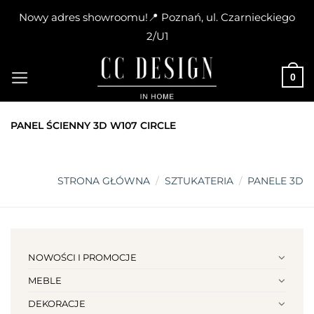
Nowy adres showroomu!📍 Poznań, ul. Czarnieckiego
2/U1
Skip
to
0
content
PANEL ŚCIENNY 3D W107 CIRCLE
STRONA GŁÓWNA
/
SZTUKATERIA
/
PANELE 3D
NOWOŚCI I PROMOCJE
MEBLE
DEKORACJE