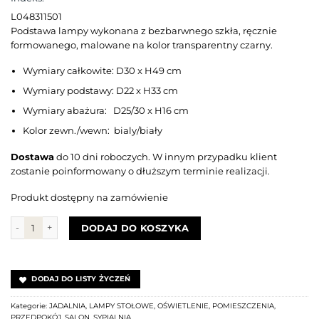
L048311501
Podstawa lampy wykonana z bezbarwnego szkła, ręcznie
formowanego, malowane na kolor transparentny czarny.
Wymiary całkowite: D30 x H49 cm
Wymiary podstawy: D22 x H33 cm
Wymiary abażura: D25/30 x H16 cm
Kolor zewn./wewn: bialy/biały
Dostawa
do 10 dni roboczych. W innym przypadku klient
zostanie poinformowany o dłuższym terminie realizacji.
Produkt dostępny na zamówienie
ilość Lampa Oxford Transparent Black
DODAJ DO KOSZYKA
DODAJ DO LISTY ŻYCZEŃ
Kategorie:
JADALNIA
,
LAMPY STOŁOWE
,
OŚWIETLENIE
,
POMIESZCZENIA
,
PRZEDPOKÓJ
,
SALON
,
SYPIALNIA