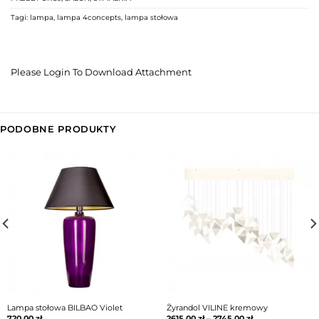
Tagi:
lampa
,
lampa 4concepts
,
lampa stołowa
Please Login To Download Attachment
PODOBNE PRODUKTY
Lampa stołowa BILBAO Violet
Żyrandol VILINE kremowy
720,00
zł
2615,00
zł
–
2745,00
zł