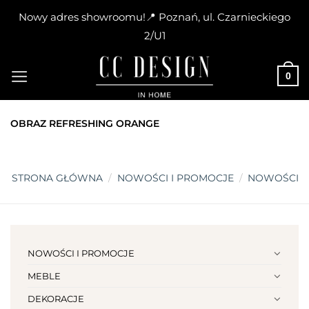
Nowy adres showroomu!📍 Poznań, ul. Czarnieckiego
2/U1
Skip
to
0
content
OBRAZ REFRESHING ORANGE
STRONA GŁÓWNA
/
NOWOŚCI I PROMOCJE
/
NOWOŚCI
NOWOŚCI I PROMOCJE
MEBLE
DEKORACJE