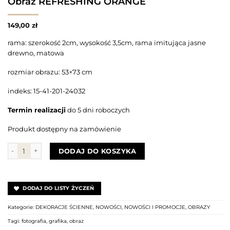
Obraz REFRESHING ORANGE
149,00
zł
rama: szerokość 2cm, wysokość 3,5cm, rama imitująca jasne
drewno, matowa
rozmiar obrazu: 53×73 cm
indeks: 15-41-201-24032
Termin realizacji
do 5 dni roboczych
Produkt dostępny na zamówienie
ilość Obraz REFRESHING ORANGE
DODAJ DO KOSZYKA
DODAJ DO LISTY ŻYCZEŃ
Kategorie:
DEKORACJE ŚCIENNE
,
NOWOŚCI
,
NOWOŚCI I PROMOCJE
,
OBRAZY
Tagi:
fotografia
,
grafika
,
obraz