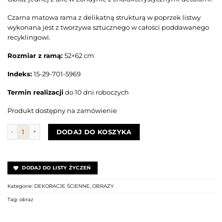
Czarna matowa rama z delikatną strukturą w poprzek listwy
wykonana jest z tworzywa sztucznego w całości poddawanego
recyklingowi.
Rozmiar z ramą:
52×62 cm
Indeks:
15-29-701-5969
Termin realizacji
do 10 dni roboczych
Produkt dostępny na zamówienie
ilość Obraz LONDYŃSKA ULICA I
DODAJ DO KOSZYKA
DODAJ DO LISTY ŻYCZEŃ
Kategorie:
DEKORACJE ŚCIENNE
,
OBRAZY
Tag:
obraz