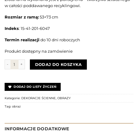
w całości poddawanego recyklingowi.
Rozmiar z ramą:
53×73 cm
Indeks
: 15-41-201-6047
Termin realizacji
do 10 dni roboczych
Produkt dostępny na zamówienie
ilość Obraz KOBIETA Z KWIATOWĄ SPINKĄ
DODAJ DO KOSZYKA
DODAJ DO LISTY ŻYCZEŃ
Kategorie:
DEKORACJE ŚCIENNE
,
OBRAZY
Tag:
obraz
INFORMACJE DODATKOWE