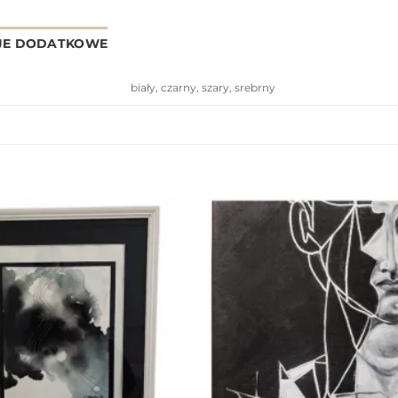
JE DODATKOWE
biały, czarny, szary, srebrny