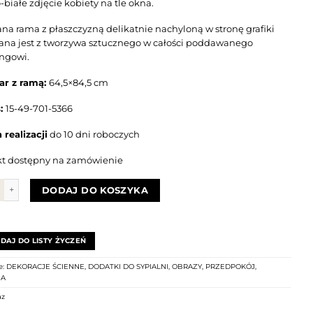
białe zdjęcie kobiety na tle okna.
ana rama z płaszczyzną delikatnie nachyloną w stronę grafiki
na jest z tworzywa sztucznego w całości poddawanego
ingowi.
ar z ramą:
64,5×84,5 cm
s:
15-49-701-5366
 realizacji
do 10 dni roboczych
t dostępny na zamówienie
Obraz KOBIETA Z BIAŁYMI SKRZYDŁAMI
DODAJ DO KOSZYKA
DAJ DO LISTY ŻYCZEŃ
e:
DEKORACJE ŚCIENNE
,
DODATKI DO SYPIALNI
,
OBRAZY
,
PRZEDPOKÓJ
,
IA
az