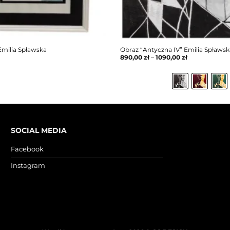
Emilia Spławska
Obraz “Antyczna IV” Emilia Spławsk
890,00
zł
–
1090,00
zł
SOCIAL MEDIA
Facebook
Instagram