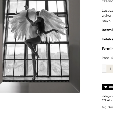
Czarno-
Lustrz
wykona
recykl
Rozmi
Indek
Termin
Produk
ilość 
DO
Kategori
SYPIALN
Tag:
obr