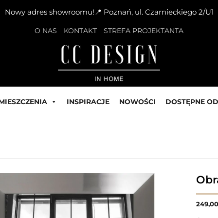
Nowy adres showroomu!📍 Poznań, ul. Czarnieckiego 2/U1
O NAS
KONTAKT
STREFA PROJEKTANTA
MIESZCZENIA
INSPIRACJE
NOWOŚCI
DOSTĘPNE OD
Obr
249,0