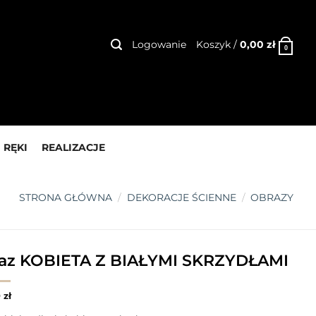
Logowanie
Koszyk /
0,00
zł
0
 RĘKI
REALIZACJE
STRONA GŁÓWNA
/
DEKORACJE ŚCIENNE
/
OBRAZY
az KOBIETA Z BIAŁYMI SKRZYDŁAMI
0
zł