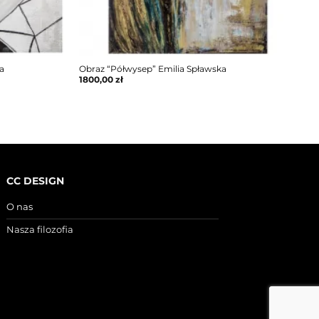
a
Obraz “Półwysep” Emilia Spławska
1800,00
zł
CC DESIGN
O nas
Nasza filozofia