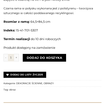
Czarna
rama w połysku wykonana jest z polistyrenu – tworzywa
sztucznego w całości poddawanego recyklingowi.
Rozmiar z ramą:
64,5×84,5 cm
Indeks:
15-41-701-5307
Termin realizacji
do 10 dni roboczych
Produkt dostępny na zamówienie
ilość Obraz KOBIETA NA TLE PARYŻA
DODAJ DO KOSZYKA
DODAJ DO LISTY ŻYCZEŃ
Kategorie:
DEKORACJE ŚCIENNE
,
OBRAZY
Tag:
obraz