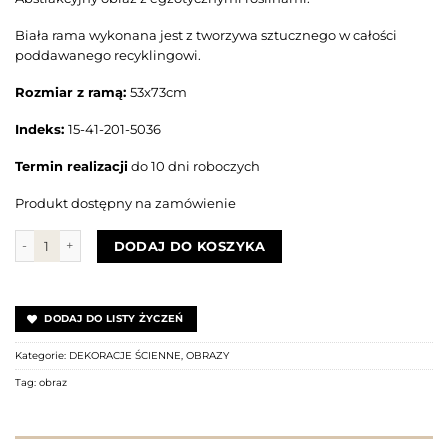
Biała rama wykonana jest z tworzywa sztucznego w całości
poddawanego recyklingowi.
Rozmiar z ramą:
53x73cm
Indeks:
15-41-201-5036
Termin realizacji
do 10 dni roboczych
Produkt dostępny na zamówienie
ilość Obraz GREEN LINEAR FLOWERS I
DODAJ DO KOSZYKA
DODAJ DO LISTY ŻYCZEŃ
Kategorie:
DEKORACJE ŚCIENNE
,
OBRAZY
Tag:
obraz