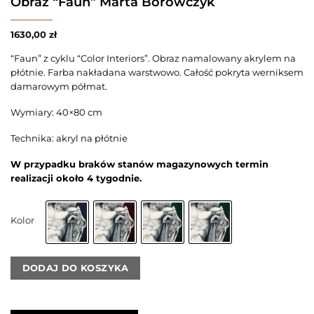
Obraz “Faun” Marta Borowczyk
1630,00
zł
“Faun” z cyklu “Color Interiors”. Obraz namalowany akrylem na
płótnie. Farba nakładana warstwowo. Całość pokryta werniksem
damarowym półmat.
Wymiary: 40×80 cm
Technika: akryl na płótnie
W przypadku braków stanów magazynowych termin
realizacji około 4 tygodnie.
Kolor
DODAJ DO KOSZYKA