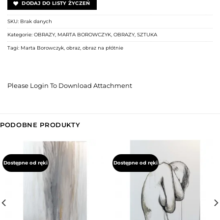
DODAJ DO LISTY ŻYCZEŃ
SKU:
Brak danych
Kategorie:
OBRAZY
,
MARTA BOROWCZYK
,
OBRAZY
,
SZTUKA
Tagi:
Marta Borowczyk
,
obraz
,
obraz na płótnie
Please Login To Download Attachment
PODOBNE PRODUKTY
Dostępne od ręki
Dostępne od ręki